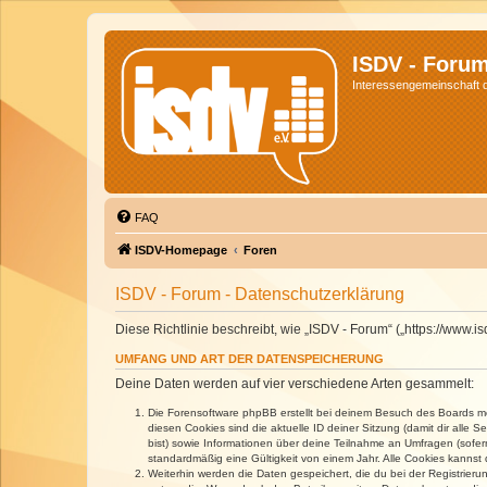
ISDV - Foru
Interessengemeinschaft de
FAQ
ISDV-Homepage
Foren
ISDV - Forum - Datenschutzerklärung
Diese Richtlinie beschreibt, wie „ISDV - Forum“ („https://www
UMFANG UND ART DER DATENSPEICHERUNG
Deine Daten werden auf vier verschiedene Arten gesammelt:
Die Forensoftware phpBB erstellt bei deinem Besuch des Boards meh
diesen Cookies sind die aktuelle ID deiner Sitzung (damit dir alle
bist) sowie Informationen über deine Teilnahme an Umfragen (sofer
standardmäßig eine Gültigkeit von einem Jahr. Alle Cookies kannst d
Weiterhin werden die Daten gespeichert, die du bei der Registrieru