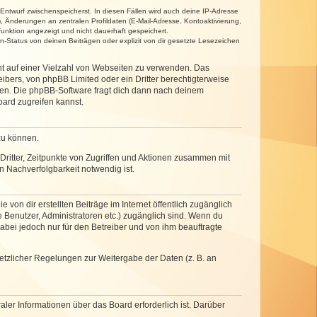
 Entwurf zwischenspeicherst. In diesen Fällen wird auch deine IP-Adresse
, Änderungen an zentralen Profildaten (E-Mail-Adresse, Kontoaktivierung,
unktion angezeigt und nicht dauerhaft gespeichert.
-Status von deinen Beiträgen oder explizit von dir gesetzte Lesezeichen
cht auf einer Vielzahl von Webseiten zu verwenden. Das
ibers, von phpBB Limited oder ein Dritter berechtigterweise
zen. Die phpBB-Software fragt dich dann nach deinem
ard zugreifen kannst.
zu können.
ritter, Zeitpunkte von Zugriffen und Aktionen zusammen mit
 Nachverfolgbarkeit notwendig ist.
von dir erstellten Beiträge im Internet öffentlich zugänglich
e Benutzer, Administratoren etc.) zugänglich sind. Wenn du
abei jedoch nur für den Betreiber und von ihm beauftragte
setzlicher Regelungen zur Weitergabe der Daten (z. B. an
ler Informationen über das Board erforderlich ist. Darüber