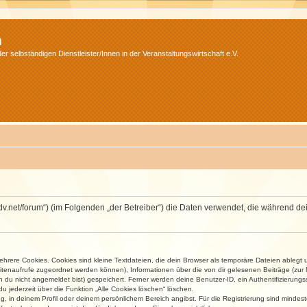
m
r selbständigen Dienstleister/Innen in der Veranstaltungswirtschaft e.V.
.isdv.net/forum“) (im Folgenden „der Betreiber“) die Daten verwendet, die währen
rere Cookies. Cookies sind kleine Textdateien, die dein Browser als temporäre Dateien ablegt 
 Seitenaufrufe zugeordnet werden können), Informationen über die von dir gelesenen Beiträge (zu
n du nicht angemeldet bist) gespeichert. Ferner werden deine Benutzer-ID, ein Authentifizierung
u jederzeit über die Funktion „Alle Cookies löschen“ löschen.
ng, in deinem Profil oder deinem persönlichem Bereich angibst. Für die Registrierung sind mind