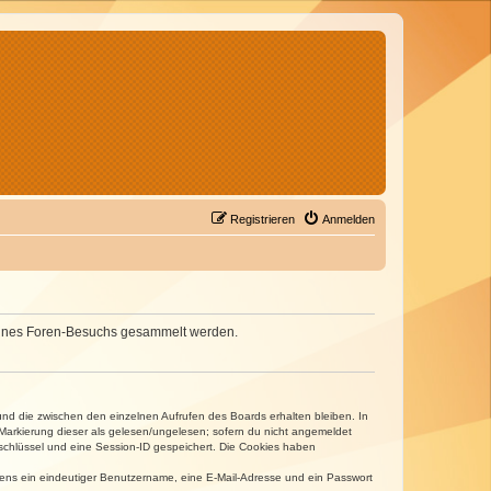
Registrieren
Anmelden
d deines Foren-Besuchs gesammelt werden.
und die zwischen den einzelnen Aufrufen des Boards erhalten bleiben. In
r Markierung dieser als gelesen/ungelesen; sofern du nicht angemeldet
sschlüssel und eine Session-ID gespeichert. Die Cookies haben
estens ein eindeutiger Benutzername, eine E-Mail-Adresse und ein Passwort