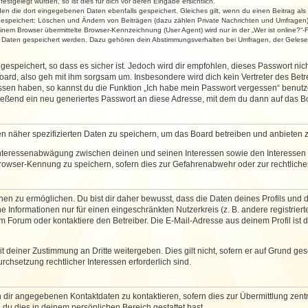
stgelegt wurden, so ist dies für dich vor deren Eingabe ersichtlich.
rden die dort eingegebenen Daten ebenfalls gespeichert. Gleiches gilt, wenn du einen Beitrag als
 gespeichert: Löschen und Ändern von Beiträgen (dazu zählen Private Nachrichten und Umfragen)
em Browser übermittelte Browser-Kennzeichnung (User Agent) wird nur in der „Wer ist online?“-F
re Daten gespeichert werden. Dazu gehören dein Abstimmungsverhalten bei Umfragen, der Gelesen
espeichert, so dass es sicher ist. Jedoch wird dir empfohlen, dieses Passwort ni
ard, also geh mit ihm sorgsam um. Insbesondere wird dich kein Vertreter des Betre
essen haben, so kannst du die Funktion „Ich habe mein Passwort vergessen“ benut
ßend ein neu generiertes Passwort an diese Adresse, mit dem du dann auf das Bo
en näher spezifizierten Daten zu speichern, um das Board betreiben und anbieten 
 Interessenabwägung zwischen deinen und seinen Interessen sowie den Interessen D
rowser-Kennung zu speichern, sofern dies zur Gefahrenabwehr oder zur rechtlichen
 zu ermöglichen. Du bist dir daher bewusst, dass die Daten deines Profils und die 
e Informationen nur für einen eingeschränkten Nutzerkreis (z. B. andere registriert
Forum oder kontaktiere den Betreiber. Die E-Mail-Adresse aus deinem Profil ist d
 deiner Zustimmung an Dritte weitergeben. Dies gilt nicht, sofern er auf Grund ge
urchsetzung rechtlicher Interessen erforderlich sind.
 dir angegebenen Kontaktdaten zu kontaktieren, sofern dies zur Übermittlung zentra
 du dies in deinem persönlichen Bereich gestattet hast.