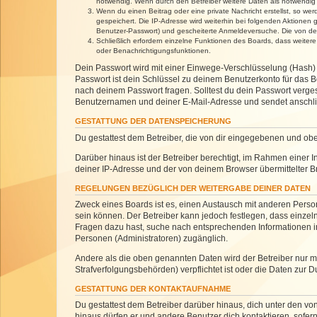
notwendig. Wenn durch den Betreiber weitere Daten als notwendig fe
Wenn du einen Beitrag oder eine private Nachricht erstellst, so we
gespeichert. Die IP-Adresse wird weiterhin bei folgenden Aktionen
Benutzer-Passwort) und gescheiterte Anmeldeversuche. Die von dein
Schließlich erfordern einzelne Funktionen des Boards, dass weite
oder Benachrichtigungsfunktionen.
Dein Passwort wird mit einer Einwege-Verschlüsselung (Hash) g
Passwort ist dein Schlüssel zu deinem Benutzerkonto für das Bo
nach deinem Passwort fragen. Solltest du dein Passwort verg
Benutzernamen und deiner E-Mail-Adresse und sendet anschlie
GESTATTUNG DER DATENSPEICHERUNG
Du gestattest dem Betreiber, die von dir eingegebenen und ob
Darüber hinaus ist der Betreiber berechtigt, im Rahmen einer
deiner IP-Adresse und der von deinem Browser übermittelter B
REGELUNGEN BEZÜGLICH DER WEITERGABE DEINER DATEN
Zweck eines Boards ist es, einen Austausch mit anderen Personen
sein können. Der Betreiber kann jedoch festlegen, dass einzeln
Fragen dazu hast, suche nach entsprechenden Informationen im 
Personen (Administratoren) zugänglich.
Andere als die oben genannten Daten wird der Betreiber nur mit
Strafverfolgungsbehörden) verpflichtet ist oder die Daten zur D
GESTATTUNG DER KONTAKTAUFNAHME
Du gestattest dem Betreiber darüber hinaus, dich unter den von
hinaus dürfen er und andere Benutzer dich kontaktieren, sofern