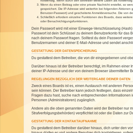
notwendig. Wenn durch den Betreiber weitere Daten als notwendig fe
Wenn du einen Beitrag oder eine private Nachricht erstellst, so we
gespeichert. Die IP-Adresse wird weiterhin bei folgenden Aktionen
Benutzer-Passwort) und gescheiterte Anmeldeversuche. Die von dein
Schließlich erfordern einzelne Funktionen des Boards, dass weite
oder Benachrichtigungsfunktionen.
Dein Passwort wird mit einer Einwege-Verschlüsselung (Hash) g
Passwort ist dein Schlüssel zu deinem Benutzerkonto für das Bo
nach deinem Passwort fragen. Solltest du dein Passwort verg
Benutzernamen und deiner E-Mail-Adresse und sendet anschlie
GESTATTUNG DER DATENSPEICHERUNG
Du gestattest dem Betreiber, die von dir eingegebenen und ob
Darüber hinaus ist der Betreiber berechtigt, im Rahmen einer
deiner IP-Adresse und der von deinem Browser übermittelter B
REGELUNGEN BEZÜGLICH DER WEITERGABE DEINER DATEN
Zweck eines Boards ist es, einen Austausch mit anderen Personen
sein können. Der Betreiber kann jedoch festlegen, dass einzeln
Fragen dazu hast, suche nach entsprechenden Informationen im 
Personen (Administratoren) zugänglich.
Andere als die oben genannten Daten wird der Betreiber nur mit
Strafverfolgungsbehörden) verpflichtet ist oder die Daten zur D
GESTATTUNG DER KONTAKTAUFNAHME
Du gestattest dem Betreiber darüber hinaus, dich unter den von
hinaus dürfen er und andere Benutzer dich kontaktieren, sofern