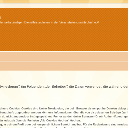
m
r selbständigen Dienstleister/Innen in der Veranstaltungswirtschaft e.V.
.isdv.net/forum“) (im Folgenden „der Betreiber“) die Daten verwendet, die währen
rere Cookies. Cookies sind kleine Textdateien, die dein Browser als temporäre Dateien ablegt 
 Seitenaufrufe zugeordnet werden können), Informationen über die von dir gelesenen Beiträge (zu
n du nicht angemeldet bist) gespeichert. Ferner werden deine Benutzer-ID, ein Authentifizierung
u jederzeit über die Funktion „Alle Cookies löschen“ löschen.
ng, in deinem Profil oder deinem persönlichem Bereich angibst. Für die Registrierung sind mind