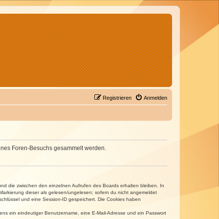
Registrieren
Anmelden
d deines Foren-Besuchs gesammelt werden.
und die zwischen den einzelnen Aufrufen des Boards erhalten bleiben. In
r Markierung dieser als gelesen/ungelesen; sofern du nicht angemeldet
sschlüssel und eine Session-ID gespeichert. Die Cookies haben
estens ein eindeutiger Benutzername, eine E-Mail-Adresse und ein Passwort