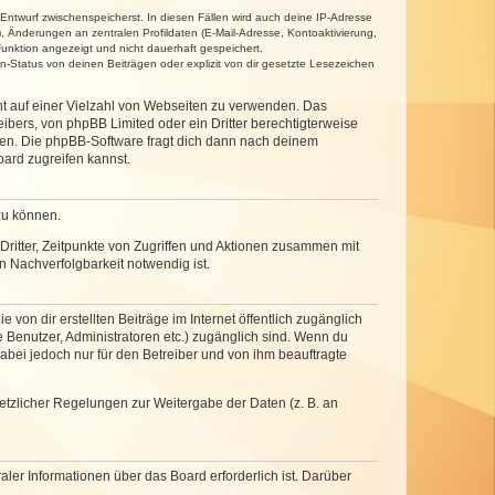
 Entwurf zwischenspeicherst. In diesen Fällen wird auch deine IP-Adresse
, Änderungen an zentralen Profildaten (E-Mail-Adresse, Kontoaktivierung,
unktion angezeigt und nicht dauerhaft gespeichert.
-Status von deinen Beiträgen oder explizit von dir gesetzte Lesezeichen
cht auf einer Vielzahl von Webseiten zu verwenden. Das
ibers, von phpBB Limited oder ein Dritter berechtigterweise
zen. Die phpBB-Software fragt dich dann nach deinem
ard zugreifen kannst.
zu können.
ritter, Zeitpunkte von Zugriffen und Aktionen zusammen mit
 Nachverfolgbarkeit notwendig ist.
von dir erstellten Beiträge im Internet öffentlich zugänglich
e Benutzer, Administratoren etc.) zugänglich sind. Wenn du
abei jedoch nur für den Betreiber und von ihm beauftragte
setzlicher Regelungen zur Weitergabe der Daten (z. B. an
ler Informationen über das Board erforderlich ist. Darüber