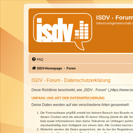
ISDV - Foru
Interessengemeinschaft de
FAQ
ISDV-Homepage
Foren
ISDV - Forum - Datenschutzerklärung
Diese Richtlinie beschreibt, wie „ISDV - Forum“ („https://www
UMFANG UND ART DER DATENSPEICHERUNG
Deine Daten werden auf vier verschiedene Arten gesammelt:
Die Forensoftware phpBB erstellt bei deinem Besuch des Boards meh
diesen Cookies sind die aktuelle ID deiner Sitzung (damit dir alle
bist) sowie Informationen über deine Teilnahme an Umfragen (sofer
standardmäßig eine Gültigkeit von einem Jahr. Alle Cookies kannst d
Weiterhin werden die Daten gespeichert, die du bei der Registrieru