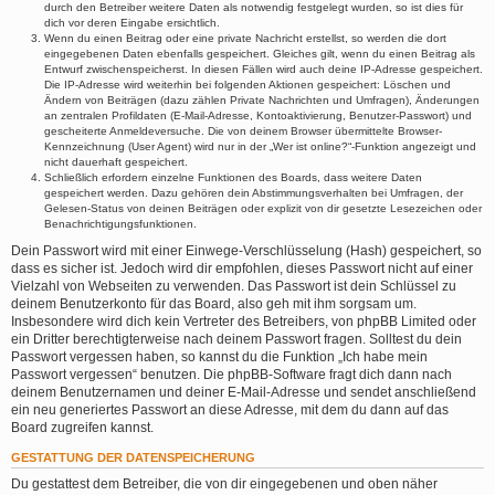
durch den Betreiber weitere Daten als notwendig festgelegt wurden, so ist dies für
dich vor deren Eingabe ersichtlich.
Wenn du einen Beitrag oder eine private Nachricht erstellst, so werden die dort
eingegebenen Daten ebenfalls gespeichert. Gleiches gilt, wenn du einen Beitrag als
Entwurf zwischenspeicherst. In diesen Fällen wird auch deine IP-Adresse gespeichert.
Die IP-Adresse wird weiterhin bei folgenden Aktionen gespeichert: Löschen und
Ändern von Beiträgen (dazu zählen Private Nachrichten und Umfragen), Änderungen
an zentralen Profildaten (E-Mail-Adresse, Kontoaktivierung, Benutzer-Passwort) und
gescheiterte Anmeldeversuche. Die von deinem Browser übermittelte Browser-
Kennzeichnung (User Agent) wird nur in der „Wer ist online?“-Funktion angezeigt und
nicht dauerhaft gespeichert.
Schließlich erfordern einzelne Funktionen des Boards, dass weitere Daten
gespeichert werden. Dazu gehören dein Abstimmungsverhalten bei Umfragen, der
Gelesen-Status von deinen Beiträgen oder explizit von dir gesetzte Lesezeichen oder
Benachrichtigungsfunktionen.
Dein Passwort wird mit einer Einwege-Verschlüsselung (Hash) gespeichert, so
dass es sicher ist. Jedoch wird dir empfohlen, dieses Passwort nicht auf einer
Vielzahl von Webseiten zu verwenden. Das Passwort ist dein Schlüssel zu
deinem Benutzerkonto für das Board, also geh mit ihm sorgsam um.
Insbesondere wird dich kein Vertreter des Betreibers, von phpBB Limited oder
ein Dritter berechtigterweise nach deinem Passwort fragen. Solltest du dein
Passwort vergessen haben, so kannst du die Funktion „Ich habe mein
Passwort vergessen“ benutzen. Die phpBB-Software fragt dich dann nach
deinem Benutzernamen und deiner E-Mail-Adresse und sendet anschließend
ein neu generiertes Passwort an diese Adresse, mit dem du dann auf das
Board zugreifen kannst.
GESTATTUNG DER DATENSPEICHERUNG
Du gestattest dem Betreiber, die von dir eingegebenen und oben näher