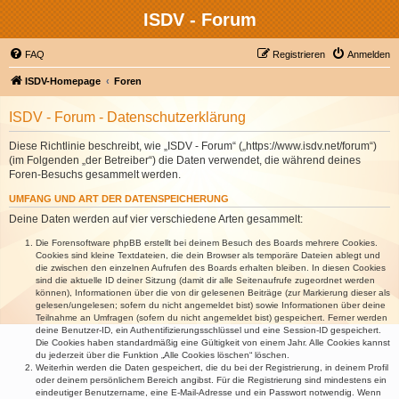
ISDV - Forum
FAQ
Registrieren
Anmelden
ISDV-Homepage
Foren
ISDV - Forum - Datenschutzerklärung
Diese Richtlinie beschreibt, wie „ISDV - Forum“ („https://www.isdv.net/forum“)
(im Folgenden „der Betreiber“) die Daten verwendet, die während deines
Foren-Besuchs gesammelt werden.
UMFANG UND ART DER DATENSPEICHERUNG
Deine Daten werden auf vier verschiedene Arten gesammelt:
Die Forensoftware phpBB erstellt bei deinem Besuch des Boards mehrere Cookies.
Cookies sind kleine Textdateien, die dein Browser als temporäre Dateien ablegt und
die zwischen den einzelnen Aufrufen des Boards erhalten bleiben. In diesen Cookies
sind die aktuelle ID deiner Sitzung (damit dir alle Seitenaufrufe zugeordnet werden
können), Informationen über die von dir gelesenen Beiträge (zur Markierung dieser als
gelesen/ungelesen; sofern du nicht angemeldet bist) sowie Informationen über deine
Teilnahme an Umfragen (sofern du nicht angemeldet bist) gespeichert. Ferner werden
deine Benutzer-ID, ein Authentifizierungsschlüssel und eine Session-ID gespeichert.
Die Cookies haben standardmäßig eine Gültigkeit von einem Jahr. Alle Cookies kannst
du jederzeit über die Funktion „Alle Cookies löschen“ löschen.
Weiterhin werden die Daten gespeichert, die du bei der Registrierung, in deinem Profil
oder deinem persönlichem Bereich angibst. Für die Registrierung sind mindestens ein
eindeutiger Benutzername, eine E-Mail-Adresse und ein Passwort notwendig. Wenn