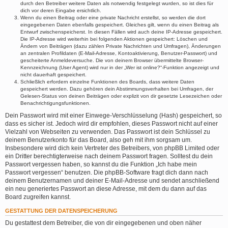
durch den Betreiber weitere Daten als notwendig festgelegt wurden, so ist dies für
dich vor deren Eingabe ersichtlich.
Wenn du einen Beitrag oder eine private Nachricht erstellst, so werden die dort
eingegebenen Daten ebenfalls gespeichert. Gleiches gilt, wenn du einen Beitrag als
Entwurf zwischenspeicherst. In diesen Fällen wird auch deine IP-Adresse gespeichert.
Die IP-Adresse wird weiterhin bei folgenden Aktionen gespeichert: Löschen und
Ändern von Beiträgen (dazu zählen Private Nachrichten und Umfragen), Änderungen
an zentralen Profildaten (E-Mail-Adresse, Kontoaktivierung, Benutzer-Passwort) und
gescheiterte Anmeldeversuche. Die von deinem Browser übermittelte Browser-
Kennzeichnung (User Agent) wird nur in der „Wer ist online?“-Funktion angezeigt und
nicht dauerhaft gespeichert.
Schließlich erfordern einzelne Funktionen des Boards, dass weitere Daten
gespeichert werden. Dazu gehören dein Abstimmungsverhalten bei Umfragen, der
Gelesen-Status von deinen Beiträgen oder explizit von dir gesetzte Lesezeichen oder
Benachrichtigungsfunktionen.
Dein Passwort wird mit einer Einwege-Verschlüsselung (Hash) gespeichert, so
dass es sicher ist. Jedoch wird dir empfohlen, dieses Passwort nicht auf einer
Vielzahl von Webseiten zu verwenden. Das Passwort ist dein Schlüssel zu
deinem Benutzerkonto für das Board, also geh mit ihm sorgsam um.
Insbesondere wird dich kein Vertreter des Betreibers, von phpBB Limited oder
ein Dritter berechtigterweise nach deinem Passwort fragen. Solltest du dein
Passwort vergessen haben, so kannst du die Funktion „Ich habe mein
Passwort vergessen“ benutzen. Die phpBB-Software fragt dich dann nach
deinem Benutzernamen und deiner E-Mail-Adresse und sendet anschließend
ein neu generiertes Passwort an diese Adresse, mit dem du dann auf das
Board zugreifen kannst.
GESTATTUNG DER DATENSPEICHERUNG
Du gestattest dem Betreiber, die von dir eingegebenen und oben näher