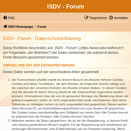
ISDV - Forum
FAQ
Registrieren
Anmelden
ISDV-Homepage
Foren
ISDV - Forum - Datenschutzerklärung
Diese Richtlinie beschreibt, wie „ISDV - Forum“ („https://www.isdv.net/forum“)
(im Folgenden „der Betreiber“) die Daten verwendet, die während deines
Foren-Besuchs gesammelt werden.
UMFANG UND ART DER DATENSPEICHERUNG
Deine Daten werden auf vier verschiedene Arten gesammelt:
Die Forensoftware phpBB erstellt bei deinem Besuch des Boards mehrere Cookies.
Cookies sind kleine Textdateien, die dein Browser als temporäre Dateien ablegt und
die zwischen den einzelnen Aufrufen des Boards erhalten bleiben. In diesen Cookies
sind die aktuelle ID deiner Sitzung (damit dir alle Seitenaufrufe zugeordnet werden
können), Informationen über die von dir gelesenen Beiträge (zur Markierung dieser als
gelesen/ungelesen; sofern du nicht angemeldet bist) sowie Informationen über deine
Teilnahme an Umfragen (sofern du nicht angemeldet bist) gespeichert. Ferner werden
deine Benutzer-ID, ein Authentifizierungsschlüssel und eine Session-ID gespeichert.
Die Cookies haben standardmäßig eine Gültigkeit von einem Jahr. Alle Cookies kannst
du jederzeit über die Funktion „Alle Cookies löschen“ löschen.
Weiterhin werden die Daten gespeichert, die du bei der Registrierung, in deinem Profil
oder deinem persönlichem Bereich angibst. Für die Registrierung sind mindestens ein
eindeutiger Benutzername, eine E-Mail-Adresse und ein Passwort notwendig. Wenn