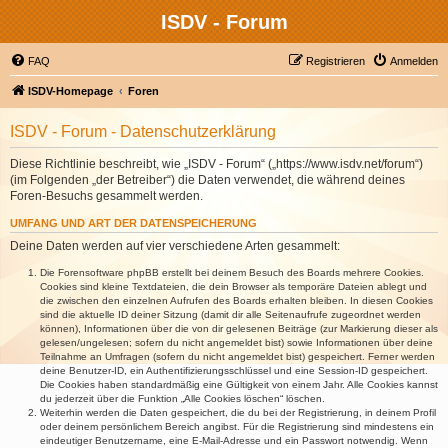
ISDV - Forum
FAQ
Registrieren
Anmelden
ISDV-Homepage
Foren
ISDV - Forum - Datenschutzerklärung
Diese Richtlinie beschreibt, wie „ISDV - Forum“ („https://www.isdv.net/forum“)
(im Folgenden „der Betreiber“) die Daten verwendet, die während deines
Foren-Besuchs gesammelt werden.
UMFANG UND ART DER DATENSPEICHERUNG
Deine Daten werden auf vier verschiedene Arten gesammelt:
Die Forensoftware phpBB erstellt bei deinem Besuch des Boards mehrere Cookies.
Cookies sind kleine Textdateien, die dein Browser als temporäre Dateien ablegt und
die zwischen den einzelnen Aufrufen des Boards erhalten bleiben. In diesen Cookies
sind die aktuelle ID deiner Sitzung (damit dir alle Seitenaufrufe zugeordnet werden
können), Informationen über die von dir gelesenen Beiträge (zur Markierung dieser als
gelesen/ungelesen; sofern du nicht angemeldet bist) sowie Informationen über deine
Teilnahme an Umfragen (sofern du nicht angemeldet bist) gespeichert. Ferner werden
deine Benutzer-ID, ein Authentifizierungsschlüssel und eine Session-ID gespeichert.
Die Cookies haben standardmäßig eine Gültigkeit von einem Jahr. Alle Cookies kannst
du jederzeit über die Funktion „Alle Cookies löschen“ löschen.
Weiterhin werden die Daten gespeichert, die du bei der Registrierung, in deinem Profil
oder deinem persönlichem Bereich angibst. Für die Registrierung sind mindestens ein
eindeutiger Benutzername, eine E-Mail-Adresse und ein Passwort notwendig. Wenn