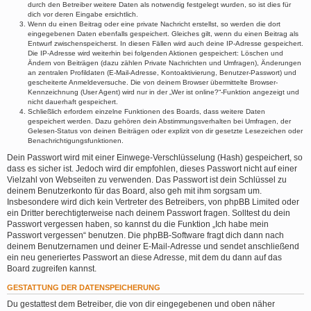
durch den Betreiber weitere Daten als notwendig festgelegt wurden, so ist dies für
dich vor deren Eingabe ersichtlich.
Wenn du einen Beitrag oder eine private Nachricht erstellst, so werden die dort
eingegebenen Daten ebenfalls gespeichert. Gleiches gilt, wenn du einen Beitrag als
Entwurf zwischenspeicherst. In diesen Fällen wird auch deine IP-Adresse gespeichert.
Die IP-Adresse wird weiterhin bei folgenden Aktionen gespeichert: Löschen und
Ändern von Beiträgen (dazu zählen Private Nachrichten und Umfragen), Änderungen
an zentralen Profildaten (E-Mail-Adresse, Kontoaktivierung, Benutzer-Passwort) und
gescheiterte Anmeldeversuche. Die von deinem Browser übermittelte Browser-
Kennzeichnung (User Agent) wird nur in der „Wer ist online?“-Funktion angezeigt und
nicht dauerhaft gespeichert.
Schließlich erfordern einzelne Funktionen des Boards, dass weitere Daten
gespeichert werden. Dazu gehören dein Abstimmungsverhalten bei Umfragen, der
Gelesen-Status von deinen Beiträgen oder explizit von dir gesetzte Lesezeichen oder
Benachrichtigungsfunktionen.
Dein Passwort wird mit einer Einwege-Verschlüsselung (Hash) gespeichert, so
dass es sicher ist. Jedoch wird dir empfohlen, dieses Passwort nicht auf einer
Vielzahl von Webseiten zu verwenden. Das Passwort ist dein Schlüssel zu
deinem Benutzerkonto für das Board, also geh mit ihm sorgsam um.
Insbesondere wird dich kein Vertreter des Betreibers, von phpBB Limited oder
ein Dritter berechtigterweise nach deinem Passwort fragen. Solltest du dein
Passwort vergessen haben, so kannst du die Funktion „Ich habe mein
Passwort vergessen“ benutzen. Die phpBB-Software fragt dich dann nach
deinem Benutzernamen und deiner E-Mail-Adresse und sendet anschließend
ein neu generiertes Passwort an diese Adresse, mit dem du dann auf das
Board zugreifen kannst.
GESTATTUNG DER DATENSPEICHERUNG
Du gestattest dem Betreiber, die von dir eingegebenen und oben näher