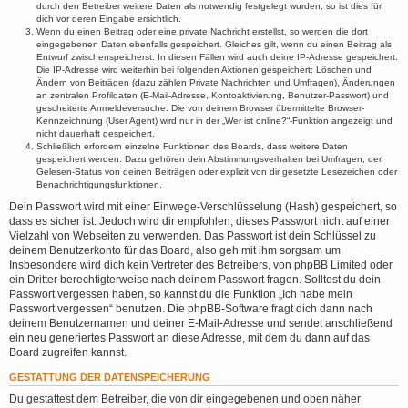
durch den Betreiber weitere Daten als notwendig festgelegt wurden, so ist dies für
dich vor deren Eingabe ersichtlich.
Wenn du einen Beitrag oder eine private Nachricht erstellst, so werden die dort
eingegebenen Daten ebenfalls gespeichert. Gleiches gilt, wenn du einen Beitrag als
Entwurf zwischenspeicherst. In diesen Fällen wird auch deine IP-Adresse gespeichert.
Die IP-Adresse wird weiterhin bei folgenden Aktionen gespeichert: Löschen und
Ändern von Beiträgen (dazu zählen Private Nachrichten und Umfragen), Änderungen
an zentralen Profildaten (E-Mail-Adresse, Kontoaktivierung, Benutzer-Passwort) und
gescheiterte Anmeldeversuche. Die von deinem Browser übermittelte Browser-
Kennzeichnung (User Agent) wird nur in der „Wer ist online?“-Funktion angezeigt und
nicht dauerhaft gespeichert.
Schließlich erfordern einzelne Funktionen des Boards, dass weitere Daten
gespeichert werden. Dazu gehören dein Abstimmungsverhalten bei Umfragen, der
Gelesen-Status von deinen Beiträgen oder explizit von dir gesetzte Lesezeichen oder
Benachrichtigungsfunktionen.
Dein Passwort wird mit einer Einwege-Verschlüsselung (Hash) gespeichert, so
dass es sicher ist. Jedoch wird dir empfohlen, dieses Passwort nicht auf einer
Vielzahl von Webseiten zu verwenden. Das Passwort ist dein Schlüssel zu
deinem Benutzerkonto für das Board, also geh mit ihm sorgsam um.
Insbesondere wird dich kein Vertreter des Betreibers, von phpBB Limited oder
ein Dritter berechtigterweise nach deinem Passwort fragen. Solltest du dein
Passwort vergessen haben, so kannst du die Funktion „Ich habe mein
Passwort vergessen“ benutzen. Die phpBB-Software fragt dich dann nach
deinem Benutzernamen und deiner E-Mail-Adresse und sendet anschließend
ein neu generiertes Passwort an diese Adresse, mit dem du dann auf das
Board zugreifen kannst.
GESTATTUNG DER DATENSPEICHERUNG
Du gestattest dem Betreiber, die von dir eingegebenen und oben näher