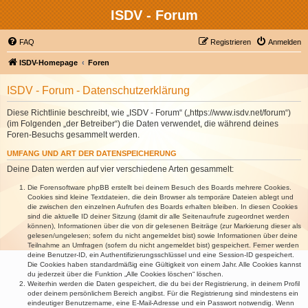
ISDV - Forum
FAQ
Registrieren
Anmelden
ISDV-Homepage
Foren
ISDV - Forum - Datenschutzerklärung
Diese Richtlinie beschreibt, wie „ISDV - Forum“ („https://www.isdv.net/forum“)
(im Folgenden „der Betreiber“) die Daten verwendet, die während deines
Foren-Besuchs gesammelt werden.
UMFANG UND ART DER DATENSPEICHERUNG
Deine Daten werden auf vier verschiedene Arten gesammelt:
Die Forensoftware phpBB erstellt bei deinem Besuch des Boards mehrere Cookies.
Cookies sind kleine Textdateien, die dein Browser als temporäre Dateien ablegt und
die zwischen den einzelnen Aufrufen des Boards erhalten bleiben. In diesen Cookies
sind die aktuelle ID deiner Sitzung (damit dir alle Seitenaufrufe zugeordnet werden
können), Informationen über die von dir gelesenen Beiträge (zur Markierung dieser als
gelesen/ungelesen; sofern du nicht angemeldet bist) sowie Informationen über deine
Teilnahme an Umfragen (sofern du nicht angemeldet bist) gespeichert. Ferner werden
deine Benutzer-ID, ein Authentifizierungsschlüssel und eine Session-ID gespeichert.
Die Cookies haben standardmäßig eine Gültigkeit von einem Jahr. Alle Cookies kannst
du jederzeit über die Funktion „Alle Cookies löschen“ löschen.
Weiterhin werden die Daten gespeichert, die du bei der Registrierung, in deinem Profil
oder deinem persönlichem Bereich angibst. Für die Registrierung sind mindestens ein
eindeutiger Benutzername, eine E-Mail-Adresse und ein Passwort notwendig. Wenn