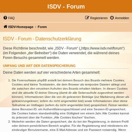
ISDV - Forum
FAQ
Registrieren
Anmelden
ISDV-Homepage
Foren
ISDV - Forum - Datenschutzerklärung
Diese Richtlinie beschreibt, wie „ISDV - Forum“ („https://www.isdv.net/forum“)
(im Folgenden „der Betreiber“) die Daten verwendet, die während deines
Foren-Besuchs gesammelt werden.
UMFANG UND ART DER DATENSPEICHERUNG
Deine Daten werden auf vier verschiedene Arten gesammelt:
Die Forensoftware phpBB erstellt bei deinem Besuch des Boards mehrere Cookies.
Cookies sind kleine Textdateien, die dein Browser als temporäre Dateien ablegt und
die zwischen den einzelnen Aufrufen des Boards erhalten bleiben. In diesen Cookies
sind die aktuelle ID deiner Sitzung (damit dir alle Seitenaufrufe zugeordnet werden
können), Informationen über die von dir gelesenen Beiträge (zur Markierung dieser als
gelesen/ungelesen; sofern du nicht angemeldet bist) sowie Informationen über deine
Teilnahme an Umfragen (sofern du nicht angemeldet bist) gespeichert. Ferner werden
deine Benutzer-ID, ein Authentifizierungsschlüssel und eine Session-ID gespeichert.
Die Cookies haben standardmäßig eine Gültigkeit von einem Jahr. Alle Cookies kannst
du jederzeit über die Funktion „Alle Cookies löschen“ löschen.
Weiterhin werden die Daten gespeichert, die du bei der Registrierung, in deinem Profil
oder deinem persönlichem Bereich angibst. Für die Registrierung sind mindestens ein
eindeutiger Benutzername, eine E-Mail-Adresse und ein Passwort notwendig. Wenn