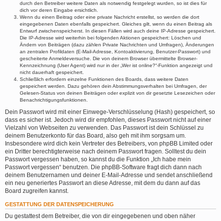
durch den Betreiber weitere Daten als notwendig festgelegt wurden, so ist dies für
dich vor deren Eingabe ersichtlich.
Wenn du einen Beitrag oder eine private Nachricht erstellst, so werden die dort
eingegebenen Daten ebenfalls gespeichert. Gleiches gilt, wenn du einen Beitrag als
Entwurf zwischenspeicherst. In diesen Fällen wird auch deine IP-Adresse gespeichert.
Die IP-Adresse wird weiterhin bei folgenden Aktionen gespeichert: Löschen und
Ändern von Beiträgen (dazu zählen Private Nachrichten und Umfragen), Änderungen
an zentralen Profildaten (E-Mail-Adresse, Kontoaktivierung, Benutzer-Passwort) und
gescheiterte Anmeldeversuche. Die von deinem Browser übermittelte Browser-
Kennzeichnung (User Agent) wird nur in der „Wer ist online?“-Funktion angezeigt und
nicht dauerhaft gespeichert.
Schließlich erfordern einzelne Funktionen des Boards, dass weitere Daten
gespeichert werden. Dazu gehören dein Abstimmungsverhalten bei Umfragen, der
Gelesen-Status von deinen Beiträgen oder explizit von dir gesetzte Lesezeichen oder
Benachrichtigungsfunktionen.
Dein Passwort wird mit einer Einwege-Verschlüsselung (Hash) gespeichert, so
dass es sicher ist. Jedoch wird dir empfohlen, dieses Passwort nicht auf einer
Vielzahl von Webseiten zu verwenden. Das Passwort ist dein Schlüssel zu
deinem Benutzerkonto für das Board, also geh mit ihm sorgsam um.
Insbesondere wird dich kein Vertreter des Betreibers, von phpBB Limited oder
ein Dritter berechtigterweise nach deinem Passwort fragen. Solltest du dein
Passwort vergessen haben, so kannst du die Funktion „Ich habe mein
Passwort vergessen“ benutzen. Die phpBB-Software fragt dich dann nach
deinem Benutzernamen und deiner E-Mail-Adresse und sendet anschließend
ein neu generiertes Passwort an diese Adresse, mit dem du dann auf das
Board zugreifen kannst.
GESTATTUNG DER DATENSPEICHERUNG
Du gestattest dem Betreiber, die von dir eingegebenen und oben näher