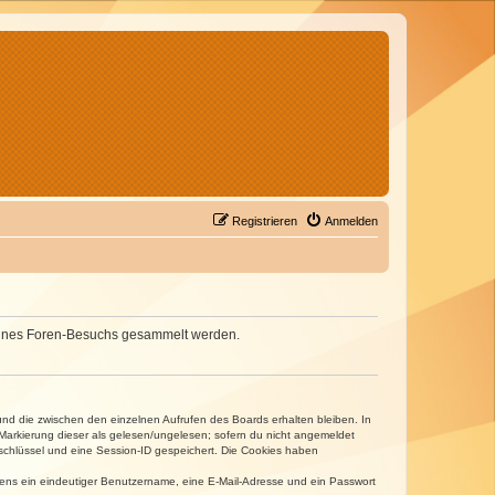
Registrieren
Anmelden
d deines Foren-Besuchs gesammelt werden.
und die zwischen den einzelnen Aufrufen des Boards erhalten bleiben. In
r Markierung dieser als gelesen/ungelesen; sofern du nicht angemeldet
sschlüssel und eine Session-ID gespeichert. Die Cookies haben
estens ein eindeutiger Benutzername, eine E-Mail-Adresse und ein Passwort