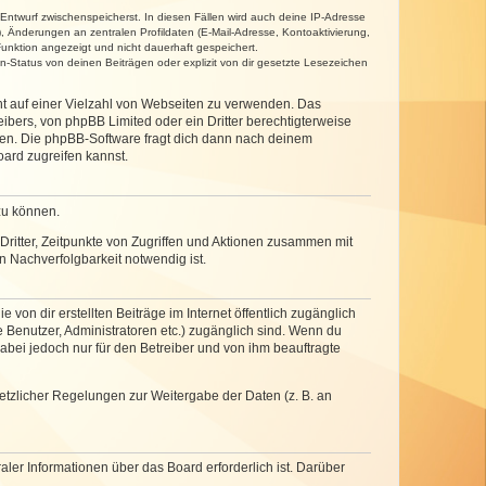
 Entwurf zwischenspeicherst. In diesen Fällen wird auch deine IP-Adresse
, Änderungen an zentralen Profildaten (E-Mail-Adresse, Kontoaktivierung,
unktion angezeigt und nicht dauerhaft gespeichert.
-Status von deinen Beiträgen oder explizit von dir gesetzte Lesezeichen
cht auf einer Vielzahl von Webseiten zu verwenden. Das
ibers, von phpBB Limited oder ein Dritter berechtigterweise
zen. Die phpBB-Software fragt dich dann nach deinem
ard zugreifen kannst.
zu können.
ritter, Zeitpunkte von Zugriffen und Aktionen zusammen mit
 Nachverfolgbarkeit notwendig ist.
von dir erstellten Beiträge im Internet öffentlich zugänglich
e Benutzer, Administratoren etc.) zugänglich sind. Wenn du
abei jedoch nur für den Betreiber und von ihm beauftragte
setzlicher Regelungen zur Weitergabe der Daten (z. B. an
ler Informationen über das Board erforderlich ist. Darüber