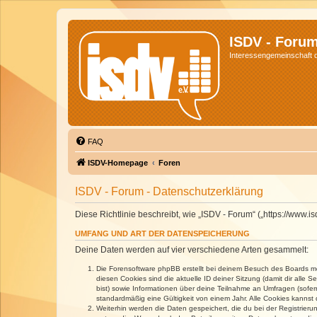
ISDV - Foru
Interessengemeinschaft de
FAQ
ISDV-Homepage
Foren
ISDV - Forum - Datenschutzerklärung
Diese Richtlinie beschreibt, wie „ISDV - Forum“ („https://www
UMFANG UND ART DER DATENSPEICHERUNG
Deine Daten werden auf vier verschiedene Arten gesammelt:
Die Forensoftware phpBB erstellt bei deinem Besuch des Boards meh
diesen Cookies sind die aktuelle ID deiner Sitzung (damit dir alle
bist) sowie Informationen über deine Teilnahme an Umfragen (sofer
standardmäßig eine Gültigkeit von einem Jahr. Alle Cookies kannst d
Weiterhin werden die Daten gespeichert, die du bei der Registrieru