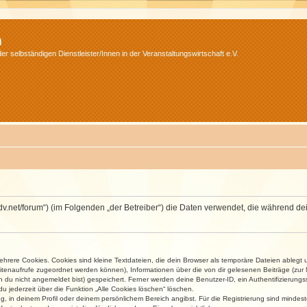
m
r selbständigen Dienstleister/Innen in der Veranstaltungswirtschaft e.V.
.isdv.net/forum“) (im Folgenden „der Betreiber“) die Daten verwendet, die währen
rere Cookies. Cookies sind kleine Textdateien, die dein Browser als temporäre Dateien ablegt 
 Seitenaufrufe zugeordnet werden können), Informationen über die von dir gelesenen Beiträge (zu
n du nicht angemeldet bist) gespeichert. Ferner werden deine Benutzer-ID, ein Authentifizierung
u jederzeit über die Funktion „Alle Cookies löschen“ löschen.
ng, in deinem Profil oder deinem persönlichem Bereich angibst. Für die Registrierung sind mind