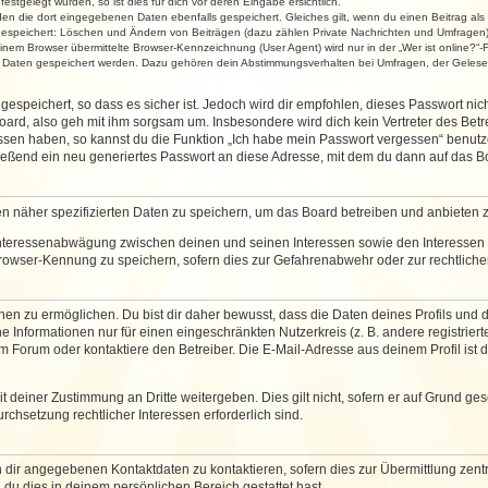
stgelegt wurden, so ist dies für dich vor deren Eingabe ersichtlich.
rden die dort eingegebenen Daten ebenfalls gespeichert. Gleiches gilt, wenn du einen Beitrag als
 gespeichert: Löschen und Ändern von Beiträgen (dazu zählen Private Nachrichten und Umfragen)
em Browser übermittelte Browser-Kennzeichnung (User Agent) wird nur in der „Wer ist online?“-F
re Daten gespeichert werden. Dazu gehören dein Abstimmungsverhalten bei Umfragen, der Gelesen
espeichert, so dass es sicher ist. Jedoch wird dir empfohlen, dieses Passwort ni
ard, also geh mit ihm sorgsam um. Insbesondere wird dich kein Vertreter des Betre
essen haben, so kannst du die Funktion „Ich habe mein Passwort vergessen“ benut
ßend ein neu generiertes Passwort an diese Adresse, mit dem du dann auf das Bo
en näher spezifizierten Daten zu speichern, um das Board betreiben und anbieten 
 Interessenabwägung zwischen deinen und seinen Interessen sowie den Interessen D
rowser-Kennung zu speichern, sofern dies zur Gefahrenabwehr oder zur rechtlichen
 zu ermöglichen. Du bist dir daher bewusst, dass die Daten deines Profils und die 
e Informationen nur für einen eingeschränkten Nutzerkreis (z. B. andere registriert
Forum oder kontaktiere den Betreiber. Die E-Mail-Adresse aus deinem Profil ist d
 deiner Zustimmung an Dritte weitergeben. Dies gilt nicht, sofern er auf Grund ge
urchsetzung rechtlicher Interessen erforderlich sind.
 dir angegebenen Kontaktdaten zu kontaktieren, sofern dies zur Übermittlung zentra
 du dies in deinem persönlichen Bereich gestattet hast.