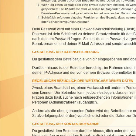
notwendig. Wenn durch den Betreiber weitere Daten als notwendig fe
Wenn du einen Beitrag oder eine private Nachricht erstellst, so we
gespeichert. Die IP-Adresse wird weiterhin bei folgenden Aktionen
Benutzer-Passwort) und gescheiterte Anmeldeversuche. Die von dein
Schließlich erfordern einzelne Funktionen des Boards, dass weite
oder Benachrichtigungsfunktionen.
Dein Passwort wird mit einer Einwege-Verschlüsselung (Hash) g
Passwort ist dein Schlüssel zu deinem Benutzerkonto für das Bo
nach deinem Passwort fragen. Solltest du dein Passwort verg
Benutzernamen und deiner E-Mail-Adresse und sendet anschlie
GESTATTUNG DER DATENSPEICHERUNG
Du gestattest dem Betreiber, die von dir eingegebenen und ob
Darüber hinaus ist der Betreiber berechtigt, im Rahmen einer
deiner IP-Adresse und der von deinem Browser übermittelter B
REGELUNGEN BEZÜGLICH DER WEITERGABE DEINER DATEN
Zweck eines Boards ist es, einen Austausch mit anderen Personen
sein können. Der Betreiber kann jedoch festlegen, dass einzeln
Fragen dazu hast, suche nach entsprechenden Informationen im 
Personen (Administratoren) zugänglich.
Andere als die oben genannten Daten wird der Betreiber nur mit
Strafverfolgungsbehörden) verpflichtet ist oder die Daten zur D
GESTATTUNG DER KONTAKTAUFNAHME
Du gestattest dem Betreiber darüber hinaus, dich unter den von
hinaus dürfen er und andere Benutzer dich kontaktieren, sofern