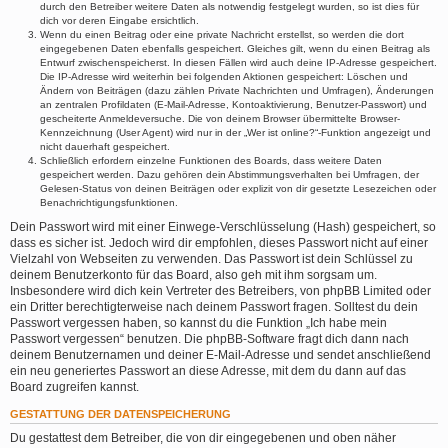
durch den Betreiber weitere Daten als notwendig festgelegt wurden, so ist dies für
dich vor deren Eingabe ersichtlich.
Wenn du einen Beitrag oder eine private Nachricht erstellst, so werden die dort
eingegebenen Daten ebenfalls gespeichert. Gleiches gilt, wenn du einen Beitrag als
Entwurf zwischenspeicherst. In diesen Fällen wird auch deine IP-Adresse gespeichert.
Die IP-Adresse wird weiterhin bei folgenden Aktionen gespeichert: Löschen und
Ändern von Beiträgen (dazu zählen Private Nachrichten und Umfragen), Änderungen
an zentralen Profildaten (E-Mail-Adresse, Kontoaktivierung, Benutzer-Passwort) und
gescheiterte Anmeldeversuche. Die von deinem Browser übermittelte Browser-
Kennzeichnung (User Agent) wird nur in der „Wer ist online?“-Funktion angezeigt und
nicht dauerhaft gespeichert.
Schließlich erfordern einzelne Funktionen des Boards, dass weitere Daten
gespeichert werden. Dazu gehören dein Abstimmungsverhalten bei Umfragen, der
Gelesen-Status von deinen Beiträgen oder explizit von dir gesetzte Lesezeichen oder
Benachrichtigungsfunktionen.
Dein Passwort wird mit einer Einwege-Verschlüsselung (Hash) gespeichert, so
dass es sicher ist. Jedoch wird dir empfohlen, dieses Passwort nicht auf einer
Vielzahl von Webseiten zu verwenden. Das Passwort ist dein Schlüssel zu
deinem Benutzerkonto für das Board, also geh mit ihm sorgsam um.
Insbesondere wird dich kein Vertreter des Betreibers, von phpBB Limited oder
ein Dritter berechtigterweise nach deinem Passwort fragen. Solltest du dein
Passwort vergessen haben, so kannst du die Funktion „Ich habe mein
Passwort vergessen“ benutzen. Die phpBB-Software fragt dich dann nach
deinem Benutzernamen und deiner E-Mail-Adresse und sendet anschließend
ein neu generiertes Passwort an diese Adresse, mit dem du dann auf das
Board zugreifen kannst.
GESTATTUNG DER DATENSPEICHERUNG
Du gestattest dem Betreiber, die von dir eingegebenen und oben näher