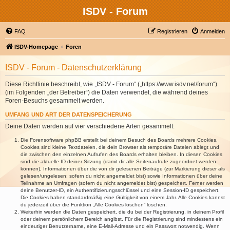
ISDV - Forum
FAQ
Registrieren
Anmelden
ISDV-Homepage
Foren
ISDV - Forum - Datenschutzerklärung
Diese Richtlinie beschreibt, wie „ISDV - Forum“ („https://www.isdv.net/forum“)
(im Folgenden „der Betreiber“) die Daten verwendet, die während deines
Foren-Besuchs gesammelt werden.
UMFANG UND ART DER DATENSPEICHERUNG
Deine Daten werden auf vier verschiedene Arten gesammelt:
Die Forensoftware phpBB erstellt bei deinem Besuch des Boards mehrere Cookies.
Cookies sind kleine Textdateien, die dein Browser als temporäre Dateien ablegt und
die zwischen den einzelnen Aufrufen des Boards erhalten bleiben. In diesen Cookies
sind die aktuelle ID deiner Sitzung (damit dir alle Seitenaufrufe zugeordnet werden
können), Informationen über die von dir gelesenen Beiträge (zur Markierung dieser als
gelesen/ungelesen; sofern du nicht angemeldet bist) sowie Informationen über deine
Teilnahme an Umfragen (sofern du nicht angemeldet bist) gespeichert. Ferner werden
deine Benutzer-ID, ein Authentifizierungsschlüssel und eine Session-ID gespeichert.
Die Cookies haben standardmäßig eine Gültigkeit von einem Jahr. Alle Cookies kannst
du jederzeit über die Funktion „Alle Cookies löschen“ löschen.
Weiterhin werden die Daten gespeichert, die du bei der Registrierung, in deinem Profil
oder deinem persönlichem Bereich angibst. Für die Registrierung sind mindestens ein
eindeutiger Benutzername, eine E-Mail-Adresse und ein Passwort notwendig. Wenn