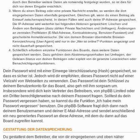
durch den Betreiber weitere Daten als notwendig festgelegt wurden, so ist dies für
dich vor deren Eingabe ersichtlich.
Wenn du einen Beitrag oder eine private Nachricht erstellst, so werden die dort
eingegebenen Daten ebenfalls gespeichert. Gleiches gilt, wenn du einen Beitrag als
Entwurf zwischenspeicherst. In diesen Fällen wird auch deine IP-Adresse gespeichert.
Die IP-Adresse wird weiterhin bei folgenden Aktionen gespeichert: Löschen und
Ändern von Beiträgen (dazu zählen Private Nachrichten und Umfragen), Änderungen
an zentralen Profildaten (E-Mail-Adresse, Kontoaktivierung, Benutzer-Passwort) und
gescheiterte Anmeldeversuche. Die von deinem Browser übermittelte Browser-
Kennzeichnung (User Agent) wird nur in der „Wer ist online?“-Funktion angezeigt und
nicht dauerhaft gespeichert.
Schließlich erfordern einzelne Funktionen des Boards, dass weitere Daten
gespeichert werden. Dazu gehören dein Abstimmungsverhalten bei Umfragen, der
Gelesen-Status von deinen Beiträgen oder explizit von dir gesetzte Lesezeichen oder
Benachrichtigungsfunktionen.
Dein Passwort wird mit einer Einwege-Verschlüsselung (Hash) gespeichert, so
dass es sicher ist. Jedoch wird dir empfohlen, dieses Passwort nicht auf einer
Vielzahl von Webseiten zu verwenden. Das Passwort ist dein Schlüssel zu
deinem Benutzerkonto für das Board, also geh mit ihm sorgsam um.
Insbesondere wird dich kein Vertreter des Betreibers, von phpBB Limited oder
ein Dritter berechtigterweise nach deinem Passwort fragen. Solltest du dein
Passwort vergessen haben, so kannst du die Funktion „Ich habe mein
Passwort vergessen“ benutzen. Die phpBB-Software fragt dich dann nach
deinem Benutzernamen und deiner E-Mail-Adresse und sendet anschließend
ein neu generiertes Passwort an diese Adresse, mit dem du dann auf das
Board zugreifen kannst.
GESTATTUNG DER DATENSPEICHERUNG
Du gestattest dem Betreiber, die von dir eingegebenen und oben näher