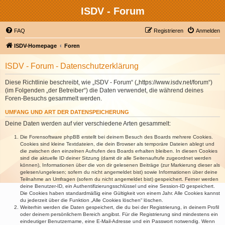
ISDV - Forum
FAQ
Registrieren
Anmelden
ISDV-Homepage
Foren
ISDV - Forum - Datenschutzerklärung
Diese Richtlinie beschreibt, wie „ISDV - Forum“ („https://www.isdv.net/forum“)
(im Folgenden „der Betreiber“) die Daten verwendet, die während deines
Foren-Besuchs gesammelt werden.
UMFANG UND ART DER DATENSPEICHERUNG
Deine Daten werden auf vier verschiedene Arten gesammelt:
Die Forensoftware phpBB erstellt bei deinem Besuch des Boards mehrere Cookies.
Cookies sind kleine Textdateien, die dein Browser als temporäre Dateien ablegt und
die zwischen den einzelnen Aufrufen des Boards erhalten bleiben. In diesen Cookies
sind die aktuelle ID deiner Sitzung (damit dir alle Seitenaufrufe zugeordnet werden
können), Informationen über die von dir gelesenen Beiträge (zur Markierung dieser als
gelesen/ungelesen; sofern du nicht angemeldet bist) sowie Informationen über deine
Teilnahme an Umfragen (sofern du nicht angemeldet bist) gespeichert. Ferner werden
deine Benutzer-ID, ein Authentifizierungsschlüssel und eine Session-ID gespeichert.
Die Cookies haben standardmäßig eine Gültigkeit von einem Jahr. Alle Cookies kannst
du jederzeit über die Funktion „Alle Cookies löschen“ löschen.
Weiterhin werden die Daten gespeichert, die du bei der Registrierung, in deinem Profil
oder deinem persönlichem Bereich angibst. Für die Registrierung sind mindestens ein
eindeutiger Benutzername, eine E-Mail-Adresse und ein Passwort notwendig. Wenn