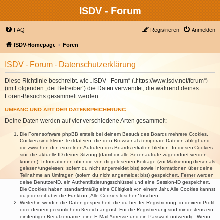
ISDV - Forum
FAQ
Registrieren
Anmelden
ISDV-Homepage
Foren
ISDV - Forum - Datenschutzerklärung
Diese Richtlinie beschreibt, wie „ISDV - Forum“ („https://www.isdv.net/forum“)
(im Folgenden „der Betreiber“) die Daten verwendet, die während deines
Foren-Besuchs gesammelt werden.
UMFANG UND ART DER DATENSPEICHERUNG
Deine Daten werden auf vier verschiedene Arten gesammelt:
Die Forensoftware phpBB erstellt bei deinem Besuch des Boards mehrere Cookies.
Cookies sind kleine Textdateien, die dein Browser als temporäre Dateien ablegt und
die zwischen den einzelnen Aufrufen des Boards erhalten bleiben. In diesen Cookies
sind die aktuelle ID deiner Sitzung (damit dir alle Seitenaufrufe zugeordnet werden
können), Informationen über die von dir gelesenen Beiträge (zur Markierung dieser als
gelesen/ungelesen; sofern du nicht angemeldet bist) sowie Informationen über deine
Teilnahme an Umfragen (sofern du nicht angemeldet bist) gespeichert. Ferner werden
deine Benutzer-ID, ein Authentifizierungsschlüssel und eine Session-ID gespeichert.
Die Cookies haben standardmäßig eine Gültigkeit von einem Jahr. Alle Cookies kannst
du jederzeit über die Funktion „Alle Cookies löschen“ löschen.
Weiterhin werden die Daten gespeichert, die du bei der Registrierung, in deinem Profil
oder deinem persönlichem Bereich angibst. Für die Registrierung sind mindestens ein
eindeutiger Benutzername, eine E-Mail-Adresse und ein Passwort notwendig. Wenn