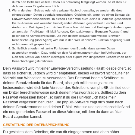
durch den Betreiber weitere Daten als notwendig festgelegt wurden, so ist dies für
dich vor deren Eingabe ersichtlich.
Wenn du einen Beitrag oder eine private Nachricht erstellst, so werden die dort
eingegebenen Daten ebenfalls gespeichert. Gleiches gilt, wenn du einen Beitrag als
Entwurf zwischenspeicherst. In diesen Fällen wird auch deine IP-Adresse gespeichert.
Die IP-Adresse wird weiterhin bei folgenden Aktionen gespeichert: Löschen und
Ändern von Beiträgen (dazu zählen Private Nachrichten und Umfragen), Änderungen
an zentralen Profildaten (E-Mail-Adresse, Kontoaktivierung, Benutzer-Passwort) und
gescheiterte Anmeldeversuche. Die von deinem Browser übermittelte Browser-
Kennzeichnung (User Agent) wird nur in der „Wer ist online?“-Funktion angezeigt und
nicht dauerhaft gespeichert.
Schließlich erfordern einzelne Funktionen des Boards, dass weitere Daten
gespeichert werden. Dazu gehören dein Abstimmungsverhalten bei Umfragen, der
Gelesen-Status von deinen Beiträgen oder explizit von dir gesetzte Lesezeichen oder
Benachrichtigungsfunktionen.
Dein Passwort wird mit einer Einwege-Verschlüsselung (Hash) gespeichert, so
dass es sicher ist. Jedoch wird dir empfohlen, dieses Passwort nicht auf einer
Vielzahl von Webseiten zu verwenden. Das Passwort ist dein Schlüssel zu
deinem Benutzerkonto für das Board, also geh mit ihm sorgsam um.
Insbesondere wird dich kein Vertreter des Betreibers, von phpBB Limited oder
ein Dritter berechtigterweise nach deinem Passwort fragen. Solltest du dein
Passwort vergessen haben, so kannst du die Funktion „Ich habe mein
Passwort vergessen“ benutzen. Die phpBB-Software fragt dich dann nach
deinem Benutzernamen und deiner E-Mail-Adresse und sendet anschließend
ein neu generiertes Passwort an diese Adresse, mit dem du dann auf das
Board zugreifen kannst.
GESTATTUNG DER DATENSPEICHERUNG
Du gestattest dem Betreiber, die von dir eingegebenen und oben näher