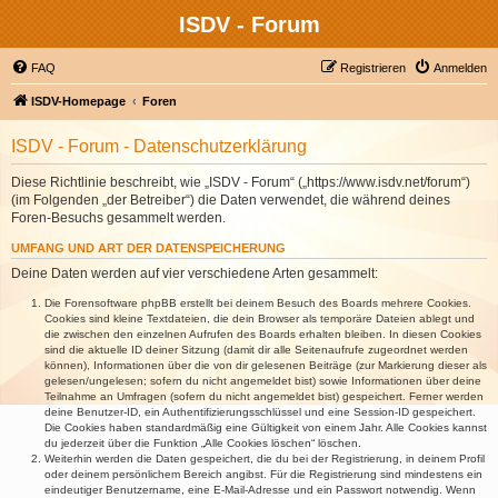
ISDV - Forum
FAQ
Registrieren
Anmelden
ISDV-Homepage
Foren
ISDV - Forum - Datenschutzerklärung
Diese Richtlinie beschreibt, wie „ISDV - Forum“ („https://www.isdv.net/forum“)
(im Folgenden „der Betreiber“) die Daten verwendet, die während deines
Foren-Besuchs gesammelt werden.
UMFANG UND ART DER DATENSPEICHERUNG
Deine Daten werden auf vier verschiedene Arten gesammelt:
Die Forensoftware phpBB erstellt bei deinem Besuch des Boards mehrere Cookies.
Cookies sind kleine Textdateien, die dein Browser als temporäre Dateien ablegt und
die zwischen den einzelnen Aufrufen des Boards erhalten bleiben. In diesen Cookies
sind die aktuelle ID deiner Sitzung (damit dir alle Seitenaufrufe zugeordnet werden
können), Informationen über die von dir gelesenen Beiträge (zur Markierung dieser als
gelesen/ungelesen; sofern du nicht angemeldet bist) sowie Informationen über deine
Teilnahme an Umfragen (sofern du nicht angemeldet bist) gespeichert. Ferner werden
deine Benutzer-ID, ein Authentifizierungsschlüssel und eine Session-ID gespeichert.
Die Cookies haben standardmäßig eine Gültigkeit von einem Jahr. Alle Cookies kannst
du jederzeit über die Funktion „Alle Cookies löschen“ löschen.
Weiterhin werden die Daten gespeichert, die du bei der Registrierung, in deinem Profil
oder deinem persönlichem Bereich angibst. Für die Registrierung sind mindestens ein
eindeutiger Benutzername, eine E-Mail-Adresse und ein Passwort notwendig. Wenn