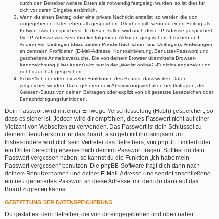
durch den Betreiber weitere Daten als notwendig festgelegt wurden, so ist dies für
dich vor deren Eingabe ersichtlich.
Wenn du einen Beitrag oder eine private Nachricht erstellst, so werden die dort
eingegebenen Daten ebenfalls gespeichert. Gleiches gilt, wenn du einen Beitrag als
Entwurf zwischenspeicherst. In diesen Fällen wird auch deine IP-Adresse gespeichert.
Die IP-Adresse wird weiterhin bei folgenden Aktionen gespeichert: Löschen und
Ändern von Beiträgen (dazu zählen Private Nachrichten und Umfragen), Änderungen
an zentralen Profildaten (E-Mail-Adresse, Kontoaktivierung, Benutzer-Passwort) und
gescheiterte Anmeldeversuche. Die von deinem Browser übermittelte Browser-
Kennzeichnung (User Agent) wird nur in der „Wer ist online?“-Funktion angezeigt und
nicht dauerhaft gespeichert.
Schließlich erfordern einzelne Funktionen des Boards, dass weitere Daten
gespeichert werden. Dazu gehören dein Abstimmungsverhalten bei Umfragen, der
Gelesen-Status von deinen Beiträgen oder explizit von dir gesetzte Lesezeichen oder
Benachrichtigungsfunktionen.
Dein Passwort wird mit einer Einwege-Verschlüsselung (Hash) gespeichert, so
dass es sicher ist. Jedoch wird dir empfohlen, dieses Passwort nicht auf einer
Vielzahl von Webseiten zu verwenden. Das Passwort ist dein Schlüssel zu
deinem Benutzerkonto für das Board, also geh mit ihm sorgsam um.
Insbesondere wird dich kein Vertreter des Betreibers, von phpBB Limited oder
ein Dritter berechtigterweise nach deinem Passwort fragen. Solltest du dein
Passwort vergessen haben, so kannst du die Funktion „Ich habe mein
Passwort vergessen“ benutzen. Die phpBB-Software fragt dich dann nach
deinem Benutzernamen und deiner E-Mail-Adresse und sendet anschließend
ein neu generiertes Passwort an diese Adresse, mit dem du dann auf das
Board zugreifen kannst.
GESTATTUNG DER DATENSPEICHERUNG
Du gestattest dem Betreiber, die von dir eingegebenen und oben näher