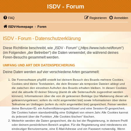
ISDV - Forum
FAQ
Registrieren
Anmelden
ISDV-Homepage
Foren
ISDV - Forum - Datenschutzerklärung
Diese Richtlinie beschreibt, wie „ISDV - Forum“ („https://www.isdv.net/forum“)
(im Folgenden „der Betreiber“) die Daten verwendet, die während deines
Foren-Besuchs gesammelt werden.
UMFANG UND ART DER DATENSPEICHERUNG
Deine Daten werden auf vier verschiedene Arten gesammelt:
Die Forensoftware phpBB erstellt bei deinem Besuch des Boards mehrere Cookies.
Cookies sind kleine Textdateien, die dein Browser als temporäre Dateien ablegt und
die zwischen den einzelnen Aufrufen des Boards erhalten bleiben. In diesen Cookies
sind die aktuelle ID deiner Sitzung (damit dir alle Seitenaufrufe zugeordnet werden
können), Informationen über die von dir gelesenen Beiträge (zur Markierung dieser als
gelesen/ungelesen; sofern du nicht angemeldet bist) sowie Informationen über deine
Teilnahme an Umfragen (sofern du nicht angemeldet bist) gespeichert. Ferner werden
deine Benutzer-ID, ein Authentifizierungsschlüssel und eine Session-ID gespeichert.
Die Cookies haben standardmäßig eine Gültigkeit von einem Jahr. Alle Cookies kannst
du jederzeit über die Funktion „Alle Cookies löschen“ löschen.
Weiterhin werden die Daten gespeichert, die du bei der Registrierung, in deinem Profil
oder deinem persönlichem Bereich angibst. Für die Registrierung sind mindestens ein
eindeutiger Benutzername, eine E-Mail-Adresse und ein Passwort notwendig. Wenn