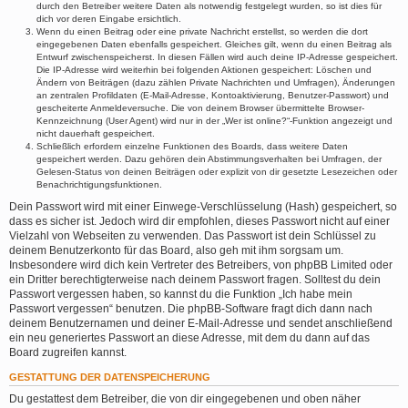
durch den Betreiber weitere Daten als notwendig festgelegt wurden, so ist dies für
dich vor deren Eingabe ersichtlich.
Wenn du einen Beitrag oder eine private Nachricht erstellst, so werden die dort
eingegebenen Daten ebenfalls gespeichert. Gleiches gilt, wenn du einen Beitrag als
Entwurf zwischenspeicherst. In diesen Fällen wird auch deine IP-Adresse gespeichert.
Die IP-Adresse wird weiterhin bei folgenden Aktionen gespeichert: Löschen und
Ändern von Beiträgen (dazu zählen Private Nachrichten und Umfragen), Änderungen
an zentralen Profildaten (E-Mail-Adresse, Kontoaktivierung, Benutzer-Passwort) und
gescheiterte Anmeldeversuche. Die von deinem Browser übermittelte Browser-
Kennzeichnung (User Agent) wird nur in der „Wer ist online?“-Funktion angezeigt und
nicht dauerhaft gespeichert.
Schließlich erfordern einzelne Funktionen des Boards, dass weitere Daten
gespeichert werden. Dazu gehören dein Abstimmungsverhalten bei Umfragen, der
Gelesen-Status von deinen Beiträgen oder explizit von dir gesetzte Lesezeichen oder
Benachrichtigungsfunktionen.
Dein Passwort wird mit einer Einwege-Verschlüsselung (Hash) gespeichert, so
dass es sicher ist. Jedoch wird dir empfohlen, dieses Passwort nicht auf einer
Vielzahl von Webseiten zu verwenden. Das Passwort ist dein Schlüssel zu
deinem Benutzerkonto für das Board, also geh mit ihm sorgsam um.
Insbesondere wird dich kein Vertreter des Betreibers, von phpBB Limited oder
ein Dritter berechtigterweise nach deinem Passwort fragen. Solltest du dein
Passwort vergessen haben, so kannst du die Funktion „Ich habe mein
Passwort vergessen“ benutzen. Die phpBB-Software fragt dich dann nach
deinem Benutzernamen und deiner E-Mail-Adresse und sendet anschließend
ein neu generiertes Passwort an diese Adresse, mit dem du dann auf das
Board zugreifen kannst.
GESTATTUNG DER DATENSPEICHERUNG
Du gestattest dem Betreiber, die von dir eingegebenen und oben näher