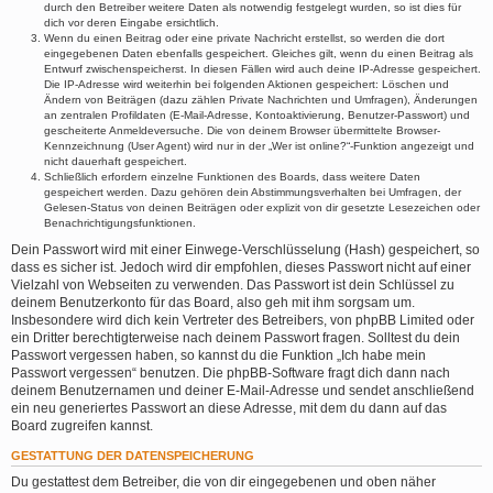
durch den Betreiber weitere Daten als notwendig festgelegt wurden, so ist dies für
dich vor deren Eingabe ersichtlich.
Wenn du einen Beitrag oder eine private Nachricht erstellst, so werden die dort
eingegebenen Daten ebenfalls gespeichert. Gleiches gilt, wenn du einen Beitrag als
Entwurf zwischenspeicherst. In diesen Fällen wird auch deine IP-Adresse gespeichert.
Die IP-Adresse wird weiterhin bei folgenden Aktionen gespeichert: Löschen und
Ändern von Beiträgen (dazu zählen Private Nachrichten und Umfragen), Änderungen
an zentralen Profildaten (E-Mail-Adresse, Kontoaktivierung, Benutzer-Passwort) und
gescheiterte Anmeldeversuche. Die von deinem Browser übermittelte Browser-
Kennzeichnung (User Agent) wird nur in der „Wer ist online?“-Funktion angezeigt und
nicht dauerhaft gespeichert.
Schließlich erfordern einzelne Funktionen des Boards, dass weitere Daten
gespeichert werden. Dazu gehören dein Abstimmungsverhalten bei Umfragen, der
Gelesen-Status von deinen Beiträgen oder explizit von dir gesetzte Lesezeichen oder
Benachrichtigungsfunktionen.
Dein Passwort wird mit einer Einwege-Verschlüsselung (Hash) gespeichert, so
dass es sicher ist. Jedoch wird dir empfohlen, dieses Passwort nicht auf einer
Vielzahl von Webseiten zu verwenden. Das Passwort ist dein Schlüssel zu
deinem Benutzerkonto für das Board, also geh mit ihm sorgsam um.
Insbesondere wird dich kein Vertreter des Betreibers, von phpBB Limited oder
ein Dritter berechtigterweise nach deinem Passwort fragen. Solltest du dein
Passwort vergessen haben, so kannst du die Funktion „Ich habe mein
Passwort vergessen“ benutzen. Die phpBB-Software fragt dich dann nach
deinem Benutzernamen und deiner E-Mail-Adresse und sendet anschließend
ein neu generiertes Passwort an diese Adresse, mit dem du dann auf das
Board zugreifen kannst.
GESTATTUNG DER DATENSPEICHERUNG
Du gestattest dem Betreiber, die von dir eingegebenen und oben näher