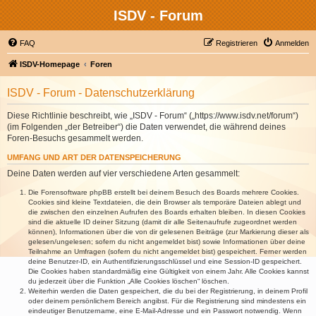
ISDV - Forum
FAQ
Registrieren
Anmelden
ISDV-Homepage
Foren
ISDV - Forum - Datenschutzerklärung
Diese Richtlinie beschreibt, wie „ISDV - Forum“ („https://www.isdv.net/forum“)
(im Folgenden „der Betreiber“) die Daten verwendet, die während deines
Foren-Besuchs gesammelt werden.
UMFANG UND ART DER DATENSPEICHERUNG
Deine Daten werden auf vier verschiedene Arten gesammelt:
Die Forensoftware phpBB erstellt bei deinem Besuch des Boards mehrere Cookies.
Cookies sind kleine Textdateien, die dein Browser als temporäre Dateien ablegt und
die zwischen den einzelnen Aufrufen des Boards erhalten bleiben. In diesen Cookies
sind die aktuelle ID deiner Sitzung (damit dir alle Seitenaufrufe zugeordnet werden
können), Informationen über die von dir gelesenen Beiträge (zur Markierung dieser als
gelesen/ungelesen; sofern du nicht angemeldet bist) sowie Informationen über deine
Teilnahme an Umfragen (sofern du nicht angemeldet bist) gespeichert. Ferner werden
deine Benutzer-ID, ein Authentifizierungsschlüssel und eine Session-ID gespeichert.
Die Cookies haben standardmäßig eine Gültigkeit von einem Jahr. Alle Cookies kannst
du jederzeit über die Funktion „Alle Cookies löschen“ löschen.
Weiterhin werden die Daten gespeichert, die du bei der Registrierung, in deinem Profil
oder deinem persönlichem Bereich angibst. Für die Registrierung sind mindestens ein
eindeutiger Benutzername, eine E-Mail-Adresse und ein Passwort notwendig. Wenn