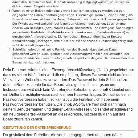
durch den Betreiber weitere Daten als notwendig festgelegt wurden, so ist dies für
dich vor deren Eingabe ersichtlich.
Wenn du einen Beitrag oder eine private Nachricht erstellst, so werden die dort
eingegebenen Daten ebenfalls gespeichert. Gleiches gilt, wenn du einen Beitrag als
Entwurf zwischenspeicherst. In diesen Fällen wird auch deine IP-Adresse gespeichert.
Die IP-Adresse wird weiterhin bei folgenden Aktionen gespeichert: Löschen und
Ändern von Beiträgen (dazu zählen Private Nachrichten und Umfragen), Änderungen
an zentralen Profildaten (E-Mail-Adresse, Kontoaktivierung, Benutzer-Passwort) und
gescheiterte Anmeldeversuche. Die von deinem Browser übermittelte Browser-
Kennzeichnung (User Agent) wird nur in der „Wer ist online?“-Funktion angezeigt und
nicht dauerhaft gespeichert.
Schließlich erfordern einzelne Funktionen des Boards, dass weitere Daten
gespeichert werden. Dazu gehören dein Abstimmungsverhalten bei Umfragen, der
Gelesen-Status von deinen Beiträgen oder explizit von dir gesetzte Lesezeichen oder
Benachrichtigungsfunktionen.
Dein Passwort wird mit einer Einwege-Verschlüsselung (Hash) gespeichert, so
dass es sicher ist. Jedoch wird dir empfohlen, dieses Passwort nicht auf einer
Vielzahl von Webseiten zu verwenden. Das Passwort ist dein Schlüssel zu
deinem Benutzerkonto für das Board, also geh mit ihm sorgsam um.
Insbesondere wird dich kein Vertreter des Betreibers, von phpBB Limited oder
ein Dritter berechtigterweise nach deinem Passwort fragen. Solltest du dein
Passwort vergessen haben, so kannst du die Funktion „Ich habe mein
Passwort vergessen“ benutzen. Die phpBB-Software fragt dich dann nach
deinem Benutzernamen und deiner E-Mail-Adresse und sendet anschließend
ein neu generiertes Passwort an diese Adresse, mit dem du dann auf das
Board zugreifen kannst.
GESTATTUNG DER DATENSPEICHERUNG
Du gestattest dem Betreiber, die von dir eingegebenen und oben näher