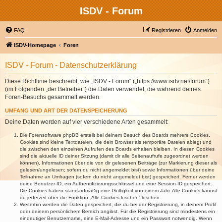
ISDV - Forum
FAQ
Registrieren
Anmelden
ISDV-Homepage
Foren
ISDV - Forum - Datenschutzerklärung
Diese Richtlinie beschreibt, wie „ISDV - Forum“ („https://www.isdv.net/forum“)
(im Folgenden „der Betreiber“) die Daten verwendet, die während deines
Foren-Besuchs gesammelt werden.
UMFANG UND ART DER DATENSPEICHERUNG
Deine Daten werden auf vier verschiedene Arten gesammelt:
Die Forensoftware phpBB erstellt bei deinem Besuch des Boards mehrere Cookies.
Cookies sind kleine Textdateien, die dein Browser als temporäre Dateien ablegt und
die zwischen den einzelnen Aufrufen des Boards erhalten bleiben. In diesen Cookies
sind die aktuelle ID deiner Sitzung (damit dir alle Seitenaufrufe zugeordnet werden
können), Informationen über die von dir gelesenen Beiträge (zur Markierung dieser als
gelesen/ungelesen; sofern du nicht angemeldet bist) sowie Informationen über deine
Teilnahme an Umfragen (sofern du nicht angemeldet bist) gespeichert. Ferner werden
deine Benutzer-ID, ein Authentifizierungsschlüssel und eine Session-ID gespeichert.
Die Cookies haben standardmäßig eine Gültigkeit von einem Jahr. Alle Cookies kannst
du jederzeit über die Funktion „Alle Cookies löschen“ löschen.
Weiterhin werden die Daten gespeichert, die du bei der Registrierung, in deinem Profil
oder deinem persönlichem Bereich angibst. Für die Registrierung sind mindestens ein
eindeutiger Benutzername, eine E-Mail-Adresse und ein Passwort notwendig. Wenn