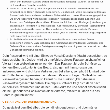
durch den Betreiber weitere Daten als notwendig festgelegt wurden, so ist dies für
dich vor deren Eingabe ersichtlich.
Wenn du einen Beitrag oder eine private Nachricht erstellst, so werden die dort
eingegebenen Daten ebenfalls gespeichert. Gleiches gilt, wenn du einen Beitrag als
Entwurf zwischenspeicherst. In diesen Fällen wird auch deine IP-Adresse gespeichert.
Die IP-Adresse wird weiterhin bei folgenden Aktionen gespeichert: Löschen und
Ändern von Beiträgen (dazu zählen Private Nachrichten und Umfragen), Änderungen
an zentralen Profildaten (E-Mail-Adresse, Kontoaktivierung, Benutzer-Passwort) und
gescheiterte Anmeldeversuche. Die von deinem Browser übermittelte Browser-
Kennzeichnung (User Agent) wird nur in der „Wer ist online?“-Funktion angezeigt und
nicht dauerhaft gespeichert.
Schließlich erfordern einzelne Funktionen des Boards, dass weitere Daten
gespeichert werden. Dazu gehören dein Abstimmungsverhalten bei Umfragen, der
Gelesen-Status von deinen Beiträgen oder explizit von dir gesetzte Lesezeichen oder
Benachrichtigungsfunktionen.
Dein Passwort wird mit einer Einwege-Verschlüsselung (Hash) gespeichert, so
dass es sicher ist. Jedoch wird dir empfohlen, dieses Passwort nicht auf einer
Vielzahl von Webseiten zu verwenden. Das Passwort ist dein Schlüssel zu
deinem Benutzerkonto für das Board, also geh mit ihm sorgsam um.
Insbesondere wird dich kein Vertreter des Betreibers, von phpBB Limited oder
ein Dritter berechtigterweise nach deinem Passwort fragen. Solltest du dein
Passwort vergessen haben, so kannst du die Funktion „Ich habe mein
Passwort vergessen“ benutzen. Die phpBB-Software fragt dich dann nach
deinem Benutzernamen und deiner E-Mail-Adresse und sendet anschließend
ein neu generiertes Passwort an diese Adresse, mit dem du dann auf das
Board zugreifen kannst.
GESTATTUNG DER DATENSPEICHERUNG
Du gestattest dem Betreiber, die von dir eingegebenen und oben näher