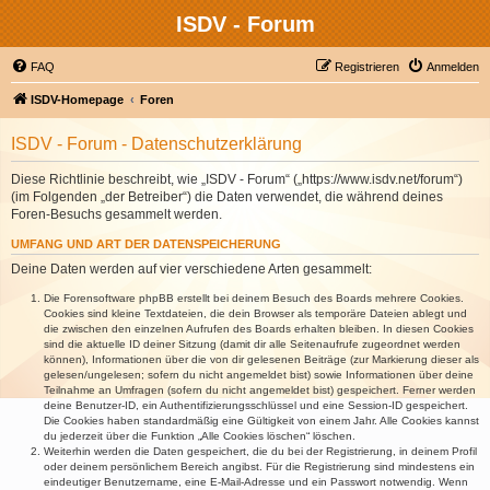
ISDV - Forum
FAQ
Registrieren
Anmelden
ISDV-Homepage
Foren
ISDV - Forum - Datenschutzerklärung
Diese Richtlinie beschreibt, wie „ISDV - Forum“ („https://www.isdv.net/forum“)
(im Folgenden „der Betreiber“) die Daten verwendet, die während deines
Foren-Besuchs gesammelt werden.
UMFANG UND ART DER DATENSPEICHERUNG
Deine Daten werden auf vier verschiedene Arten gesammelt:
Die Forensoftware phpBB erstellt bei deinem Besuch des Boards mehrere Cookies.
Cookies sind kleine Textdateien, die dein Browser als temporäre Dateien ablegt und
die zwischen den einzelnen Aufrufen des Boards erhalten bleiben. In diesen Cookies
sind die aktuelle ID deiner Sitzung (damit dir alle Seitenaufrufe zugeordnet werden
können), Informationen über die von dir gelesenen Beiträge (zur Markierung dieser als
gelesen/ungelesen; sofern du nicht angemeldet bist) sowie Informationen über deine
Teilnahme an Umfragen (sofern du nicht angemeldet bist) gespeichert. Ferner werden
deine Benutzer-ID, ein Authentifizierungsschlüssel und eine Session-ID gespeichert.
Die Cookies haben standardmäßig eine Gültigkeit von einem Jahr. Alle Cookies kannst
du jederzeit über die Funktion „Alle Cookies löschen“ löschen.
Weiterhin werden die Daten gespeichert, die du bei der Registrierung, in deinem Profil
oder deinem persönlichem Bereich angibst. Für die Registrierung sind mindestens ein
eindeutiger Benutzername, eine E-Mail-Adresse und ein Passwort notwendig. Wenn