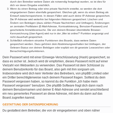
durch den Betreiber weitere Daten als notwendig festgelegt wurden, so ist dies für
dich vor deren Eingabe ersichtlich.
Wenn du einen Beitrag oder eine private Nachricht erstellst, so werden die dort
eingegebenen Daten ebenfalls gespeichert. Gleiches gilt, wenn du einen Beitrag als
Entwurf zwischenspeicherst. In diesen Fällen wird auch deine IP-Adresse gespeichert.
Die IP-Adresse wird weiterhin bei folgenden Aktionen gespeichert: Löschen und
Ändern von Beiträgen (dazu zählen Private Nachrichten und Umfragen), Änderungen
an zentralen Profildaten (E-Mail-Adresse, Kontoaktivierung, Benutzer-Passwort) und
gescheiterte Anmeldeversuche. Die von deinem Browser übermittelte Browser-
Kennzeichnung (User Agent) wird nur in der „Wer ist online?“-Funktion angezeigt und
nicht dauerhaft gespeichert.
Schließlich erfordern einzelne Funktionen des Boards, dass weitere Daten
gespeichert werden. Dazu gehören dein Abstimmungsverhalten bei Umfragen, der
Gelesen-Status von deinen Beiträgen oder explizit von dir gesetzte Lesezeichen oder
Benachrichtigungsfunktionen.
Dein Passwort wird mit einer Einwege-Verschlüsselung (Hash) gespeichert, so
dass es sicher ist. Jedoch wird dir empfohlen, dieses Passwort nicht auf einer
Vielzahl von Webseiten zu verwenden. Das Passwort ist dein Schlüssel zu
deinem Benutzerkonto für das Board, also geh mit ihm sorgsam um.
Insbesondere wird dich kein Vertreter des Betreibers, von phpBB Limited oder
ein Dritter berechtigterweise nach deinem Passwort fragen. Solltest du dein
Passwort vergessen haben, so kannst du die Funktion „Ich habe mein
Passwort vergessen“ benutzen. Die phpBB-Software fragt dich dann nach
deinem Benutzernamen und deiner E-Mail-Adresse und sendet anschließend
ein neu generiertes Passwort an diese Adresse, mit dem du dann auf das
Board zugreifen kannst.
GESTATTUNG DER DATENSPEICHERUNG
Du gestattest dem Betreiber, die von dir eingegebenen und oben näher