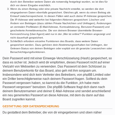
durch den Betreiber weitere Daten als notwendig festgelegt wurden, so ist dies für
dich vor deren Eingabe ersichtlich.
Wenn du einen Beitrag oder eine private Nachricht erstellst, so werden die dort
eingegebenen Daten ebenfalls gespeichert. Gleiches gilt, wenn du einen Beitrag als
Entwurf zwischenspeicherst. In diesen Fällen wird auch deine IP-Adresse gespeichert.
Die IP-Adresse wird weiterhin bei folgenden Aktionen gespeichert: Löschen und
Ändern von Beiträgen (dazu zählen Private Nachrichten und Umfragen), Änderungen
an zentralen Profildaten (E-Mail-Adresse, Kontoaktivierung, Benutzer-Passwort) und
gescheiterte Anmeldeversuche. Die von deinem Browser übermittelte Browser-
Kennzeichnung (User Agent) wird nur in der „Wer ist online?“-Funktion angezeigt und
nicht dauerhaft gespeichert.
Schließlich erfordern einzelne Funktionen des Boards, dass weitere Daten
gespeichert werden. Dazu gehören dein Abstimmungsverhalten bei Umfragen, der
Gelesen-Status von deinen Beiträgen oder explizit von dir gesetzte Lesezeichen oder
Benachrichtigungsfunktionen.
Dein Passwort wird mit einer Einwege-Verschlüsselung (Hash) gespeichert, so
dass es sicher ist. Jedoch wird dir empfohlen, dieses Passwort nicht auf einer
Vielzahl von Webseiten zu verwenden. Das Passwort ist dein Schlüssel zu
deinem Benutzerkonto für das Board, also geh mit ihm sorgsam um.
Insbesondere wird dich kein Vertreter des Betreibers, von phpBB Limited oder
ein Dritter berechtigterweise nach deinem Passwort fragen. Solltest du dein
Passwort vergessen haben, so kannst du die Funktion „Ich habe mein
Passwort vergessen“ benutzen. Die phpBB-Software fragt dich dann nach
deinem Benutzernamen und deiner E-Mail-Adresse und sendet anschließend
ein neu generiertes Passwort an diese Adresse, mit dem du dann auf das
Board zugreifen kannst.
GESTATTUNG DER DATENSPEICHERUNG
Du gestattest dem Betreiber, die von dir eingegebenen und oben näher