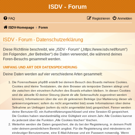
ISDV - Forum
FAQ
Registrieren
Anmelden
ISDV-Homepage
Foren
ISDV - Forum - Datenschutzerklärung
Diese Richtlinie beschreibt, wie „ISDV - Forum“ („https://www.isdv.net/forum“)
(im Folgenden „der Betreiber“) die Daten verwendet, die während deines
Foren-Besuchs gesammelt werden.
UMFANG UND ART DER DATENSPEICHERUNG
Deine Daten werden auf vier verschiedene Arten gesammelt:
Die Forensoftware phpBB erstellt bei deinem Besuch des Boards mehrere Cookies.
Cookies sind kleine Textdateien, die dein Browser als temporäre Dateien ablegt und
die zwischen den einzelnen Aufrufen des Boards erhalten bleiben. In diesen Cookies
sind die aktuelle ID deiner Sitzung (damit dir alle Seitenaufrufe zugeordnet werden
können), Informationen über die von dir gelesenen Beiträge (zur Markierung dieser als
gelesen/ungelesen; sofern du nicht angemeldet bist) sowie Informationen über deine
Teilnahme an Umfragen (sofern du nicht angemeldet bist) gespeichert. Ferner werden
deine Benutzer-ID, ein Authentifizierungsschlüssel und eine Session-ID gespeichert.
Die Cookies haben standardmäßig eine Gültigkeit von einem Jahr. Alle Cookies kannst
du jederzeit über die Funktion „Alle Cookies löschen“ löschen.
Weiterhin werden die Daten gespeichert, die du bei der Registrierung, in deinem Profil
oder deinem persönlichem Bereich angibst. Für die Registrierung sind mindestens ein
eindeutiger Benutzername, eine E-Mail-Adresse und ein Passwort notwendig. Wenn