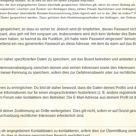
stgelegt wurden, so ist dies für dich vor deren Eingabe ersichtlich.
rden die dort eingegebenen Daten ebenfalls gespeichert. Gleiches gilt, wenn du einen Beitrag als
 gespeichert: Löschen und Ändern von Beiträgen (dazu zählen Private Nachrichten und Umfragen)
em Browser übermittelte Browser-Kennzeichnung (User Agent) wird nur in der „Wer ist online?“-F
re Daten gespeichert werden. Dazu gehören dein Abstimmungsverhalten bei Umfragen, der Gelesen
espeichert, so dass es sicher ist. Jedoch wird dir empfohlen, dieses Passwort ni
ard, also geh mit ihm sorgsam um. Insbesondere wird dich kein Vertreter des Betre
essen haben, so kannst du die Funktion „Ich habe mein Passwort vergessen“ benut
ßend ein neu generiertes Passwort an diese Adresse, mit dem du dann auf das Bo
en näher spezifizierten Daten zu speichern, um das Board betreiben und anbieten 
 Interessenabwägung zwischen deinen und seinen Interessen sowie den Interessen D
rowser-Kennung zu speichern, sofern dies zur Gefahrenabwehr oder zur rechtlichen
 zu ermöglichen. Du bist dir daher bewusst, dass die Daten deines Profils und die 
e Informationen nur für einen eingeschränkten Nutzerkreis (z. B. andere registriert
Forum oder kontaktiere den Betreiber. Die E-Mail-Adresse aus deinem Profil ist d
 deiner Zustimmung an Dritte weitergeben. Dies gilt nicht, sofern er auf Grund ge
urchsetzung rechtlicher Interessen erforderlich sind.
 dir angegebenen Kontaktdaten zu kontaktieren, sofern dies zur Übermittlung zentra
 du dies in deinem persönlichen Bereich gestattet hast.