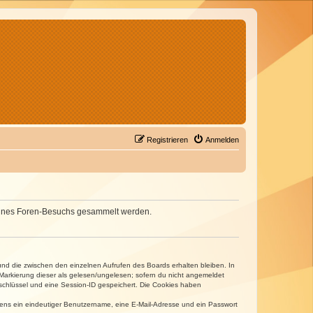
Registrieren
Anmelden
d deines Foren-Besuchs gesammelt werden.
und die zwischen den einzelnen Aufrufen des Boards erhalten bleiben. In
r Markierung dieser als gelesen/ungelesen; sofern du nicht angemeldet
sschlüssel und eine Session-ID gespeichert. Die Cookies haben
estens ein eindeutiger Benutzername, eine E-Mail-Adresse und ein Passwort