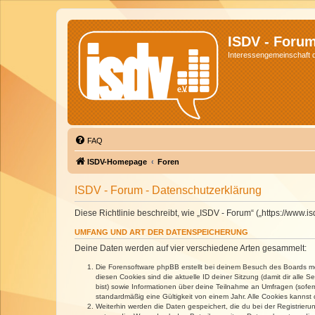
ISDV - Foru
Interessengemeinschaft de
FAQ
ISDV-Homepage
Foren
ISDV - Forum - Datenschutzerklärung
Diese Richtlinie beschreibt, wie „ISDV - Forum“ („https://www
UMFANG UND ART DER DATENSPEICHERUNG
Deine Daten werden auf vier verschiedene Arten gesammelt:
Die Forensoftware phpBB erstellt bei deinem Besuch des Boards meh
diesen Cookies sind die aktuelle ID deiner Sitzung (damit dir alle
bist) sowie Informationen über deine Teilnahme an Umfragen (sofer
standardmäßig eine Gültigkeit von einem Jahr. Alle Cookies kannst d
Weiterhin werden die Daten gespeichert, die du bei der Registrieru