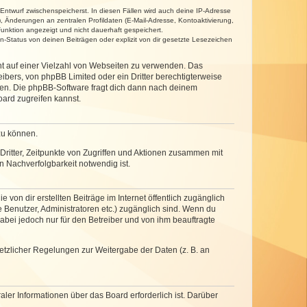
 Entwurf zwischenspeicherst. In diesen Fällen wird auch deine IP-Adresse
, Änderungen an zentralen Profildaten (E-Mail-Adresse, Kontoaktivierung,
unktion angezeigt und nicht dauerhaft gespeichert.
-Status von deinen Beiträgen oder explizit von dir gesetzte Lesezeichen
cht auf einer Vielzahl von Webseiten zu verwenden. Das
ibers, von phpBB Limited oder ein Dritter berechtigterweise
zen. Die phpBB-Software fragt dich dann nach deinem
ard zugreifen kannst.
zu können.
ritter, Zeitpunkte von Zugriffen und Aktionen zusammen mit
 Nachverfolgbarkeit notwendig ist.
von dir erstellten Beiträge im Internet öffentlich zugänglich
e Benutzer, Administratoren etc.) zugänglich sind. Wenn du
abei jedoch nur für den Betreiber und von ihm beauftragte
setzlicher Regelungen zur Weitergabe der Daten (z. B. an
ler Informationen über das Board erforderlich ist. Darüber