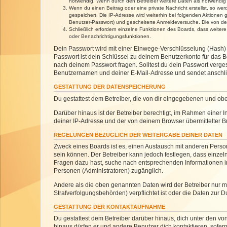
notwendig. Wenn durch den Betreiber weitere Daten als notwendig fe
Wenn du einen Beitrag oder eine private Nachricht erstellst, so we
gespeichert. Die IP-Adresse wird weiterhin bei folgenden Aktionen
Benutzer-Passwort) und gescheiterte Anmeldeversuche. Die von dein
Schließlich erfordern einzelne Funktionen des Boards, dass weite
oder Benachrichtigungsfunktionen.
Dein Passwort wird mit einer Einwege-Verschlüsselung (Hash) g
Passwort ist dein Schlüssel zu deinem Benutzerkonto für das Bo
nach deinem Passwort fragen. Solltest du dein Passwort verg
Benutzernamen und deiner E-Mail-Adresse und sendet anschlie
GESTATTUNG DER DATENSPEICHERUNG
Du gestattest dem Betreiber, die von dir eingegebenen und ob
Darüber hinaus ist der Betreiber berechtigt, im Rahmen einer
deiner IP-Adresse und der von deinem Browser übermittelter B
REGELUNGEN BEZÜGLICH DER WEITERGABE DEINER DATEN
Zweck eines Boards ist es, einen Austausch mit anderen Personen
sein können. Der Betreiber kann jedoch festlegen, dass einzeln
Fragen dazu hast, suche nach entsprechenden Informationen im 
Personen (Administratoren) zugänglich.
Andere als die oben genannten Daten wird der Betreiber nur mit
Strafverfolgungsbehörden) verpflichtet ist oder die Daten zur D
GESTATTUNG DER KONTAKTAUFNAHME
Du gestattest dem Betreiber darüber hinaus, dich unter den von
hinaus dürfen er und andere Benutzer dich kontaktieren, sofern