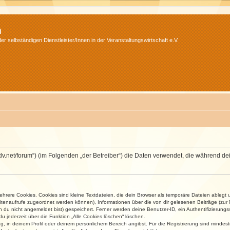
m
r selbständigen Dienstleister/Innen in der Veranstaltungswirtschaft e.V.
.isdv.net/forum“) (im Folgenden „der Betreiber“) die Daten verwendet, die währen
rere Cookies. Cookies sind kleine Textdateien, die dein Browser als temporäre Dateien ablegt 
 Seitenaufrufe zugeordnet werden können), Informationen über die von dir gelesenen Beiträge (zu
n du nicht angemeldet bist) gespeichert. Ferner werden deine Benutzer-ID, ein Authentifizierung
u jederzeit über die Funktion „Alle Cookies löschen“ löschen.
ng, in deinem Profil oder deinem persönlichem Bereich angibst. Für die Registrierung sind mind