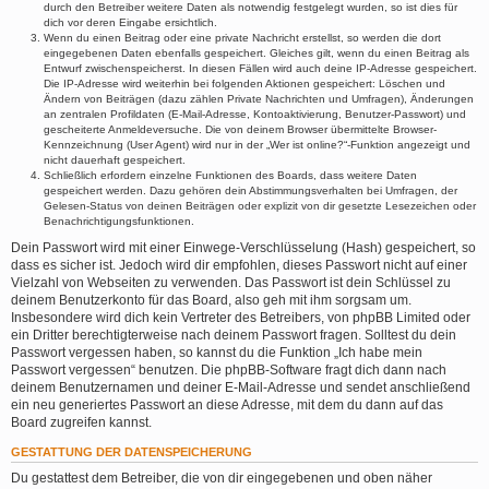
durch den Betreiber weitere Daten als notwendig festgelegt wurden, so ist dies für
dich vor deren Eingabe ersichtlich.
Wenn du einen Beitrag oder eine private Nachricht erstellst, so werden die dort
eingegebenen Daten ebenfalls gespeichert. Gleiches gilt, wenn du einen Beitrag als
Entwurf zwischenspeicherst. In diesen Fällen wird auch deine IP-Adresse gespeichert.
Die IP-Adresse wird weiterhin bei folgenden Aktionen gespeichert: Löschen und
Ändern von Beiträgen (dazu zählen Private Nachrichten und Umfragen), Änderungen
an zentralen Profildaten (E-Mail-Adresse, Kontoaktivierung, Benutzer-Passwort) und
gescheiterte Anmeldeversuche. Die von deinem Browser übermittelte Browser-
Kennzeichnung (User Agent) wird nur in der „Wer ist online?“-Funktion angezeigt und
nicht dauerhaft gespeichert.
Schließlich erfordern einzelne Funktionen des Boards, dass weitere Daten
gespeichert werden. Dazu gehören dein Abstimmungsverhalten bei Umfragen, der
Gelesen-Status von deinen Beiträgen oder explizit von dir gesetzte Lesezeichen oder
Benachrichtigungsfunktionen.
Dein Passwort wird mit einer Einwege-Verschlüsselung (Hash) gespeichert, so
dass es sicher ist. Jedoch wird dir empfohlen, dieses Passwort nicht auf einer
Vielzahl von Webseiten zu verwenden. Das Passwort ist dein Schlüssel zu
deinem Benutzerkonto für das Board, also geh mit ihm sorgsam um.
Insbesondere wird dich kein Vertreter des Betreibers, von phpBB Limited oder
ein Dritter berechtigterweise nach deinem Passwort fragen. Solltest du dein
Passwort vergessen haben, so kannst du die Funktion „Ich habe mein
Passwort vergessen“ benutzen. Die phpBB-Software fragt dich dann nach
deinem Benutzernamen und deiner E-Mail-Adresse und sendet anschließend
ein neu generiertes Passwort an diese Adresse, mit dem du dann auf das
Board zugreifen kannst.
GESTATTUNG DER DATENSPEICHERUNG
Du gestattest dem Betreiber, die von dir eingegebenen und oben näher