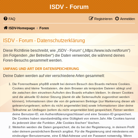
ISDV - Forum
FAQ
Registrieren
Anmelden
ISDV-Homepage
Foren
ISDV - Forum - Datenschutzerklärung
Diese Richtlinie beschreibt, wie „ISDV - Forum“ („https://www.isdv.net/forum“)
(im Folgenden „der Betreiber“) die Daten verwendet, die während deines
Foren-Besuchs gesammelt werden.
UMFANG UND ART DER DATENSPEICHERUNG
Deine Daten werden auf vier verschiedene Arten gesammelt:
Die Forensoftware phpBB erstellt bei deinem Besuch des Boards mehrere Cookies.
Cookies sind kleine Textdateien, die dein Browser als temporäre Dateien ablegt und
die zwischen den einzelnen Aufrufen des Boards erhalten bleiben. In diesen Cookies
sind die aktuelle ID deiner Sitzung (damit dir alle Seitenaufrufe zugeordnet werden
können), Informationen über die von dir gelesenen Beiträge (zur Markierung dieser als
gelesen/ungelesen; sofern du nicht angemeldet bist) sowie Informationen über deine
Teilnahme an Umfragen (sofern du nicht angemeldet bist) gespeichert. Ferner werden
deine Benutzer-ID, ein Authentifizierungsschlüssel und eine Session-ID gespeichert.
Die Cookies haben standardmäßig eine Gültigkeit von einem Jahr. Alle Cookies kannst
du jederzeit über die Funktion „Alle Cookies löschen“ löschen.
Weiterhin werden die Daten gespeichert, die du bei der Registrierung, in deinem Profil
oder deinem persönlichem Bereich angibst. Für die Registrierung sind mindestens ein
eindeutiger Benutzername, eine E-Mail-Adresse und ein Passwort notwendig. Wenn