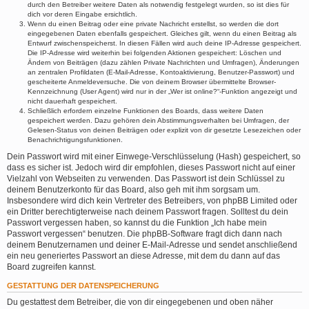
durch den Betreiber weitere Daten als notwendig festgelegt wurden, so ist dies für
dich vor deren Eingabe ersichtlich.
Wenn du einen Beitrag oder eine private Nachricht erstellst, so werden die dort
eingegebenen Daten ebenfalls gespeichert. Gleiches gilt, wenn du einen Beitrag als
Entwurf zwischenspeicherst. In diesen Fällen wird auch deine IP-Adresse gespeichert.
Die IP-Adresse wird weiterhin bei folgenden Aktionen gespeichert: Löschen und
Ändern von Beiträgen (dazu zählen Private Nachrichten und Umfragen), Änderungen
an zentralen Profildaten (E-Mail-Adresse, Kontoaktivierung, Benutzer-Passwort) und
gescheiterte Anmeldeversuche. Die von deinem Browser übermittelte Browser-
Kennzeichnung (User Agent) wird nur in der „Wer ist online?“-Funktion angezeigt und
nicht dauerhaft gespeichert.
Schließlich erfordern einzelne Funktionen des Boards, dass weitere Daten
gespeichert werden. Dazu gehören dein Abstimmungsverhalten bei Umfragen, der
Gelesen-Status von deinen Beiträgen oder explizit von dir gesetzte Lesezeichen oder
Benachrichtigungsfunktionen.
Dein Passwort wird mit einer Einwege-Verschlüsselung (Hash) gespeichert, so
dass es sicher ist. Jedoch wird dir empfohlen, dieses Passwort nicht auf einer
Vielzahl von Webseiten zu verwenden. Das Passwort ist dein Schlüssel zu
deinem Benutzerkonto für das Board, also geh mit ihm sorgsam um.
Insbesondere wird dich kein Vertreter des Betreibers, von phpBB Limited oder
ein Dritter berechtigterweise nach deinem Passwort fragen. Solltest du dein
Passwort vergessen haben, so kannst du die Funktion „Ich habe mein
Passwort vergessen“ benutzen. Die phpBB-Software fragt dich dann nach
deinem Benutzernamen und deiner E-Mail-Adresse und sendet anschließend
ein neu generiertes Passwort an diese Adresse, mit dem du dann auf das
Board zugreifen kannst.
GESTATTUNG DER DATENSPEICHERUNG
Du gestattest dem Betreiber, die von dir eingegebenen und oben näher