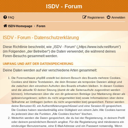
ISDV - Forum
FAQ
Registrieren
Anmelden
ISDV-Homepage
Foren
ISDV - Forum - Datenschutzerklärung
Diese Richtlinie beschreibt, wie „ISDV - Forum“ („https://www.isdv.net/forum“)
(im Folgenden „der Betreiber“) die Daten verwendet, die während deines
Foren-Besuchs gesammelt werden.
UMFANG UND ART DER DATENSPEICHERUNG
Deine Daten werden auf vier verschiedene Arten gesammelt:
Die Forensoftware phpBB erstellt bei deinem Besuch des Boards mehrere Cookies.
Cookies sind kleine Textdateien, die dein Browser als temporäre Dateien ablegt und
die zwischen den einzelnen Aufrufen des Boards erhalten bleiben. In diesen Cookies
sind die aktuelle ID deiner Sitzung (damit dir alle Seitenaufrufe zugeordnet werden
können), Informationen über die von dir gelesenen Beiträge (zur Markierung dieser als
gelesen/ungelesen; sofern du nicht angemeldet bist) sowie Informationen über deine
Teilnahme an Umfragen (sofern du nicht angemeldet bist) gespeichert. Ferner werden
deine Benutzer-ID, ein Authentifizierungsschlüssel und eine Session-ID gespeichert.
Die Cookies haben standardmäßig eine Gültigkeit von einem Jahr. Alle Cookies kannst
du jederzeit über die Funktion „Alle Cookies löschen“ löschen.
Weiterhin werden die Daten gespeichert, die du bei der Registrierung, in deinem Profil
oder deinem persönlichem Bereich angibst. Für die Registrierung sind mindestens ein
eindeutiger Benutzername, eine E-Mail-Adresse und ein Passwort notwendig. Wenn