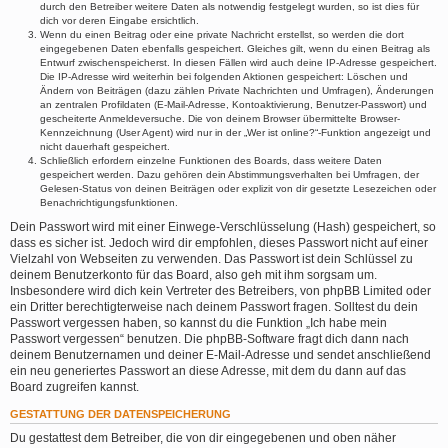
durch den Betreiber weitere Daten als notwendig festgelegt wurden, so ist dies für
dich vor deren Eingabe ersichtlich.
Wenn du einen Beitrag oder eine private Nachricht erstellst, so werden die dort
eingegebenen Daten ebenfalls gespeichert. Gleiches gilt, wenn du einen Beitrag als
Entwurf zwischenspeicherst. In diesen Fällen wird auch deine IP-Adresse gespeichert.
Die IP-Adresse wird weiterhin bei folgenden Aktionen gespeichert: Löschen und
Ändern von Beiträgen (dazu zählen Private Nachrichten und Umfragen), Änderungen
an zentralen Profildaten (E-Mail-Adresse, Kontoaktivierung, Benutzer-Passwort) und
gescheiterte Anmeldeversuche. Die von deinem Browser übermittelte Browser-
Kennzeichnung (User Agent) wird nur in der „Wer ist online?“-Funktion angezeigt und
nicht dauerhaft gespeichert.
Schließlich erfordern einzelne Funktionen des Boards, dass weitere Daten
gespeichert werden. Dazu gehören dein Abstimmungsverhalten bei Umfragen, der
Gelesen-Status von deinen Beiträgen oder explizit von dir gesetzte Lesezeichen oder
Benachrichtigungsfunktionen.
Dein Passwort wird mit einer Einwege-Verschlüsselung (Hash) gespeichert, so
dass es sicher ist. Jedoch wird dir empfohlen, dieses Passwort nicht auf einer
Vielzahl von Webseiten zu verwenden. Das Passwort ist dein Schlüssel zu
deinem Benutzerkonto für das Board, also geh mit ihm sorgsam um.
Insbesondere wird dich kein Vertreter des Betreibers, von phpBB Limited oder
ein Dritter berechtigterweise nach deinem Passwort fragen. Solltest du dein
Passwort vergessen haben, so kannst du die Funktion „Ich habe mein
Passwort vergessen“ benutzen. Die phpBB-Software fragt dich dann nach
deinem Benutzernamen und deiner E-Mail-Adresse und sendet anschließend
ein neu generiertes Passwort an diese Adresse, mit dem du dann auf das
Board zugreifen kannst.
GESTATTUNG DER DATENSPEICHERUNG
Du gestattest dem Betreiber, die von dir eingegebenen und oben näher