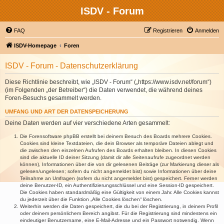
ISDV - Forum
FAQ
Registrieren
Anmelden
ISDV-Homepage
Foren
ISDV - Forum - Datenschutzerklärung
Diese Richtlinie beschreibt, wie „ISDV - Forum“ („https://www.isdv.net/forum“)
(im Folgenden „der Betreiber“) die Daten verwendet, die während deines
Foren-Besuchs gesammelt werden.
UMFANG UND ART DER DATENSPEICHERUNG
Deine Daten werden auf vier verschiedene Arten gesammelt:
Die Forensoftware phpBB erstellt bei deinem Besuch des Boards mehrere Cookies.
Cookies sind kleine Textdateien, die dein Browser als temporäre Dateien ablegt und
die zwischen den einzelnen Aufrufen des Boards erhalten bleiben. In diesen Cookies
sind die aktuelle ID deiner Sitzung (damit dir alle Seitenaufrufe zugeordnet werden
können), Informationen über die von dir gelesenen Beiträge (zur Markierung dieser als
gelesen/ungelesen; sofern du nicht angemeldet bist) sowie Informationen über deine
Teilnahme an Umfragen (sofern du nicht angemeldet bist) gespeichert. Ferner werden
deine Benutzer-ID, ein Authentifizierungsschlüssel und eine Session-ID gespeichert.
Die Cookies haben standardmäßig eine Gültigkeit von einem Jahr. Alle Cookies kannst
du jederzeit über die Funktion „Alle Cookies löschen“ löschen.
Weiterhin werden die Daten gespeichert, die du bei der Registrierung, in deinem Profil
oder deinem persönlichem Bereich angibst. Für die Registrierung sind mindestens ein
eindeutiger Benutzername, eine E-Mail-Adresse und ein Passwort notwendig. Wenn