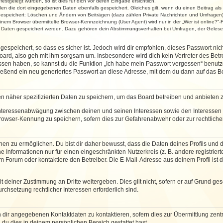
stgelegt wurden, so ist dies für dich vor deren Eingabe ersichtlich.
rden die dort eingegebenen Daten ebenfalls gespeichert. Gleiches gilt, wenn du einen Beitrag als
 gespeichert: Löschen und Ändern von Beiträgen (dazu zählen Private Nachrichten und Umfragen)
em Browser übermittelte Browser-Kennzeichnung (User Agent) wird nur in der „Wer ist online?“-F
re Daten gespeichert werden. Dazu gehören dein Abstimmungsverhalten bei Umfragen, der Gelesen
espeichert, so dass es sicher ist. Jedoch wird dir empfohlen, dieses Passwort ni
ard, also geh mit ihm sorgsam um. Insbesondere wird dich kein Vertreter des Betre
essen haben, so kannst du die Funktion „Ich habe mein Passwort vergessen“ benut
ßend ein neu generiertes Passwort an diese Adresse, mit dem du dann auf das Bo
en näher spezifizierten Daten zu speichern, um das Board betreiben und anbieten 
 Interessenabwägung zwischen deinen und seinen Interessen sowie den Interessen D
rowser-Kennung zu speichern, sofern dies zur Gefahrenabwehr oder zur rechtlichen
 zu ermöglichen. Du bist dir daher bewusst, dass die Daten deines Profils und die 
e Informationen nur für einen eingeschränkten Nutzerkreis (z. B. andere registriert
Forum oder kontaktiere den Betreiber. Die E-Mail-Adresse aus deinem Profil ist d
 deiner Zustimmung an Dritte weitergeben. Dies gilt nicht, sofern er auf Grund ge
urchsetzung rechtlicher Interessen erforderlich sind.
 dir angegebenen Kontaktdaten zu kontaktieren, sofern dies zur Übermittlung zentra
 du dies in deinem persönlichen Bereich gestattet hast.