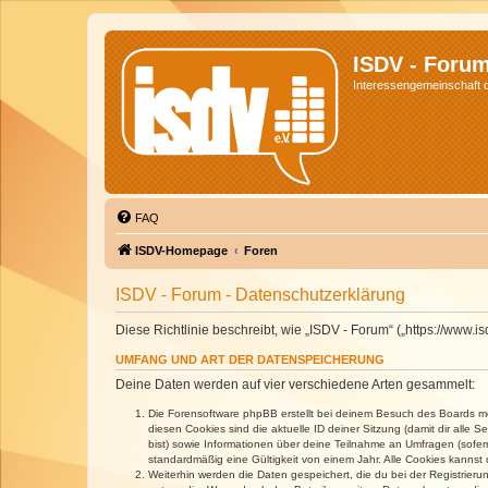
ISDV - Foru
Interessengemeinschaft de
FAQ
ISDV-Homepage
Foren
ISDV - Forum - Datenschutzerklärung
Diese Richtlinie beschreibt, wie „ISDV - Forum“ („https://www
UMFANG UND ART DER DATENSPEICHERUNG
Deine Daten werden auf vier verschiedene Arten gesammelt:
Die Forensoftware phpBB erstellt bei deinem Besuch des Boards meh
diesen Cookies sind die aktuelle ID deiner Sitzung (damit dir alle
bist) sowie Informationen über deine Teilnahme an Umfragen (sofer
standardmäßig eine Gültigkeit von einem Jahr. Alle Cookies kannst d
Weiterhin werden die Daten gespeichert, die du bei der Registrieru