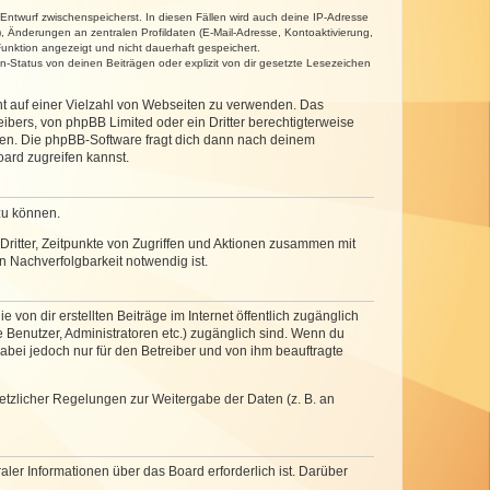
 Entwurf zwischenspeicherst. In diesen Fällen wird auch deine IP-Adresse
, Änderungen an zentralen Profildaten (E-Mail-Adresse, Kontoaktivierung,
unktion angezeigt und nicht dauerhaft gespeichert.
-Status von deinen Beiträgen oder explizit von dir gesetzte Lesezeichen
cht auf einer Vielzahl von Webseiten zu verwenden. Das
ibers, von phpBB Limited oder ein Dritter berechtigterweise
zen. Die phpBB-Software fragt dich dann nach deinem
ard zugreifen kannst.
zu können.
ritter, Zeitpunkte von Zugriffen und Aktionen zusammen mit
 Nachverfolgbarkeit notwendig ist.
von dir erstellten Beiträge im Internet öffentlich zugänglich
e Benutzer, Administratoren etc.) zugänglich sind. Wenn du
abei jedoch nur für den Betreiber und von ihm beauftragte
setzlicher Regelungen zur Weitergabe der Daten (z. B. an
ler Informationen über das Board erforderlich ist. Darüber