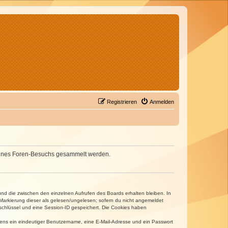
Registrieren
Anmelden
d deines Foren-Besuchs gesammelt werden.
und die zwischen den einzelnen Aufrufen des Boards erhalten bleiben. In
r Markierung dieser als gelesen/ungelesen; sofern du nicht angemeldet
sschlüssel und eine Session-ID gespeichert. Die Cookies haben
estens ein eindeutiger Benutzername, eine E-Mail-Adresse und ein Passwort