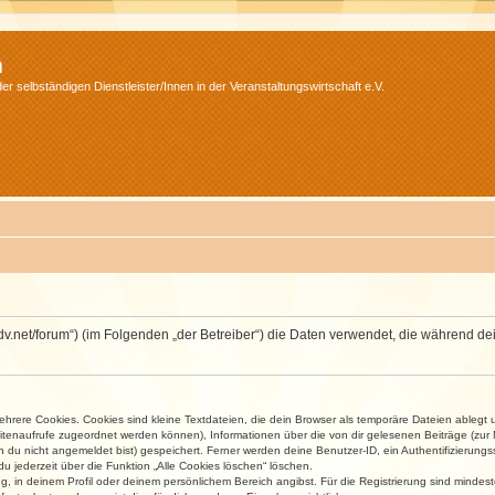
m
r selbständigen Dienstleister/Innen in der Veranstaltungswirtschaft e.V.
.isdv.net/forum“) (im Folgenden „der Betreiber“) die Daten verwendet, die währen
rere Cookies. Cookies sind kleine Textdateien, die dein Browser als temporäre Dateien ablegt 
 Seitenaufrufe zugeordnet werden können), Informationen über die von dir gelesenen Beiträge (zu
n du nicht angemeldet bist) gespeichert. Ferner werden deine Benutzer-ID, ein Authentifizierung
u jederzeit über die Funktion „Alle Cookies löschen“ löschen.
ng, in deinem Profil oder deinem persönlichem Bereich angibst. Für die Registrierung sind mind