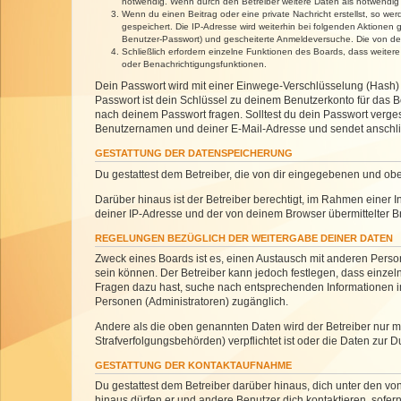
notwendig. Wenn durch den Betreiber weitere Daten als notwendig fe
Wenn du einen Beitrag oder eine private Nachricht erstellst, so we
gespeichert. Die IP-Adresse wird weiterhin bei folgenden Aktionen
Benutzer-Passwort) und gescheiterte Anmeldeversuche. Die von dein
Schließlich erfordern einzelne Funktionen des Boards, dass weite
oder Benachrichtigungsfunktionen.
Dein Passwort wird mit einer Einwege-Verschlüsselung (Hash) g
Passwort ist dein Schlüssel zu deinem Benutzerkonto für das Bo
nach deinem Passwort fragen. Solltest du dein Passwort verg
Benutzernamen und deiner E-Mail-Adresse und sendet anschlie
GESTATTUNG DER DATENSPEICHERUNG
Du gestattest dem Betreiber, die von dir eingegebenen und ob
Darüber hinaus ist der Betreiber berechtigt, im Rahmen einer
deiner IP-Adresse und der von deinem Browser übermittelter B
REGELUNGEN BEZÜGLICH DER WEITERGABE DEINER DATEN
Zweck eines Boards ist es, einen Austausch mit anderen Personen
sein können. Der Betreiber kann jedoch festlegen, dass einzeln
Fragen dazu hast, suche nach entsprechenden Informationen im 
Personen (Administratoren) zugänglich.
Andere als die oben genannten Daten wird der Betreiber nur mit
Strafverfolgungsbehörden) verpflichtet ist oder die Daten zur D
GESTATTUNG DER KONTAKTAUFNAHME
Du gestattest dem Betreiber darüber hinaus, dich unter den von
hinaus dürfen er und andere Benutzer dich kontaktieren, sofern