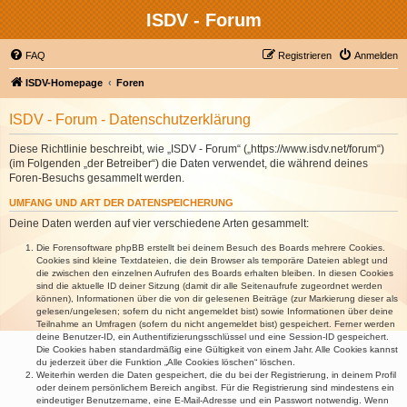
ISDV - Forum
FAQ
Registrieren
Anmelden
ISDV-Homepage
Foren
ISDV - Forum - Datenschutzerklärung
Diese Richtlinie beschreibt, wie „ISDV - Forum“ („https://www.isdv.net/forum“)
(im Folgenden „der Betreiber“) die Daten verwendet, die während deines
Foren-Besuchs gesammelt werden.
UMFANG UND ART DER DATENSPEICHERUNG
Deine Daten werden auf vier verschiedene Arten gesammelt:
Die Forensoftware phpBB erstellt bei deinem Besuch des Boards mehrere Cookies.
Cookies sind kleine Textdateien, die dein Browser als temporäre Dateien ablegt und
die zwischen den einzelnen Aufrufen des Boards erhalten bleiben. In diesen Cookies
sind die aktuelle ID deiner Sitzung (damit dir alle Seitenaufrufe zugeordnet werden
können), Informationen über die von dir gelesenen Beiträge (zur Markierung dieser als
gelesen/ungelesen; sofern du nicht angemeldet bist) sowie Informationen über deine
Teilnahme an Umfragen (sofern du nicht angemeldet bist) gespeichert. Ferner werden
deine Benutzer-ID, ein Authentifizierungsschlüssel und eine Session-ID gespeichert.
Die Cookies haben standardmäßig eine Gültigkeit von einem Jahr. Alle Cookies kannst
du jederzeit über die Funktion „Alle Cookies löschen“ löschen.
Weiterhin werden die Daten gespeichert, die du bei der Registrierung, in deinem Profil
oder deinem persönlichem Bereich angibst. Für die Registrierung sind mindestens ein
eindeutiger Benutzername, eine E-Mail-Adresse und ein Passwort notwendig. Wenn