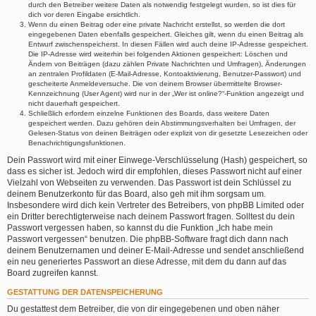
durch den Betreiber weitere Daten als notwendig festgelegt wurden, so ist dies für
dich vor deren Eingabe ersichtlich.
Wenn du einen Beitrag oder eine private Nachricht erstellst, so werden die dort
eingegebenen Daten ebenfalls gespeichert. Gleiches gilt, wenn du einen Beitrag als
Entwurf zwischenspeicherst. In diesen Fällen wird auch deine IP-Adresse gespeichert.
Die IP-Adresse wird weiterhin bei folgenden Aktionen gespeichert: Löschen und
Ändern von Beiträgen (dazu zählen Private Nachrichten und Umfragen), Änderungen
an zentralen Profildaten (E-Mail-Adresse, Kontoaktivierung, Benutzer-Passwort) und
gescheiterte Anmeldeversuche. Die von deinem Browser übermittelte Browser-
Kennzeichnung (User Agent) wird nur in der „Wer ist online?“-Funktion angezeigt und
nicht dauerhaft gespeichert.
Schließlich erfordern einzelne Funktionen des Boards, dass weitere Daten
gespeichert werden. Dazu gehören dein Abstimmungsverhalten bei Umfragen, der
Gelesen-Status von deinen Beiträgen oder explizit von dir gesetzte Lesezeichen oder
Benachrichtigungsfunktionen.
Dein Passwort wird mit einer Einwege-Verschlüsselung (Hash) gespeichert, so
dass es sicher ist. Jedoch wird dir empfohlen, dieses Passwort nicht auf einer
Vielzahl von Webseiten zu verwenden. Das Passwort ist dein Schlüssel zu
deinem Benutzerkonto für das Board, also geh mit ihm sorgsam um.
Insbesondere wird dich kein Vertreter des Betreibers, von phpBB Limited oder
ein Dritter berechtigterweise nach deinem Passwort fragen. Solltest du dein
Passwort vergessen haben, so kannst du die Funktion „Ich habe mein
Passwort vergessen“ benutzen. Die phpBB-Software fragt dich dann nach
deinem Benutzernamen und deiner E-Mail-Adresse und sendet anschließend
ein neu generiertes Passwort an diese Adresse, mit dem du dann auf das
Board zugreifen kannst.
GESTATTUNG DER DATENSPEICHERUNG
Du gestattest dem Betreiber, die von dir eingegebenen und oben näher