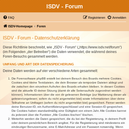
ISDV - Forum
FAQ
Registrieren
Anmelden
ISDV-Homepage
Foren
ISDV - Forum - Datenschutzerklärung
Diese Richtlinie beschreibt, wie „ISDV - Forum“ („https://www.isdv.net/forum“)
(im Folgenden „der Betreiber“) die Daten verwendet, die während deines
Foren-Besuchs gesammelt werden.
UMFANG UND ART DER DATENSPEICHERUNG
Deine Daten werden auf vier verschiedene Arten gesammelt:
Die Forensoftware phpBB erstellt bei deinem Besuch des Boards mehrere Cookies.
Cookies sind kleine Textdateien, die dein Browser als temporäre Dateien ablegt und
die zwischen den einzelnen Aufrufen des Boards erhalten bleiben. In diesen Cookies
sind die aktuelle ID deiner Sitzung (damit dir alle Seitenaufrufe zugeordnet werden
können), Informationen über die von dir gelesenen Beiträge (zur Markierung dieser als
gelesen/ungelesen; sofern du nicht angemeldet bist) sowie Informationen über deine
Teilnahme an Umfragen (sofern du nicht angemeldet bist) gespeichert. Ferner werden
deine Benutzer-ID, ein Authentifizierungsschlüssel und eine Session-ID gespeichert.
Die Cookies haben standardmäßig eine Gültigkeit von einem Jahr. Alle Cookies kannst
du jederzeit über die Funktion „Alle Cookies löschen“ löschen.
Weiterhin werden die Daten gespeichert, die du bei der Registrierung, in deinem Profil
oder deinem persönlichem Bereich angibst. Für die Registrierung sind mindestens ein
eindeutiger Benutzername, eine E-Mail-Adresse und ein Passwort notwendig. Wenn