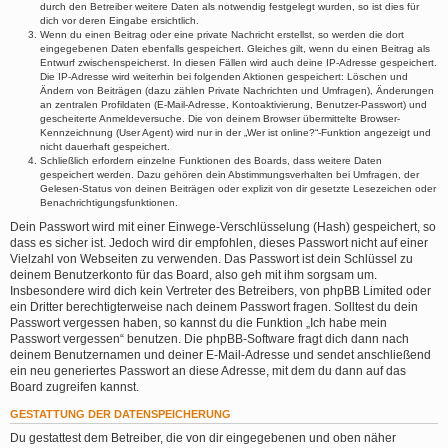
durch den Betreiber weitere Daten als notwendig festgelegt wurden, so ist dies für
dich vor deren Eingabe ersichtlich.
Wenn du einen Beitrag oder eine private Nachricht erstellst, so werden die dort
eingegebenen Daten ebenfalls gespeichert. Gleiches gilt, wenn du einen Beitrag als
Entwurf zwischenspeicherst. In diesen Fällen wird auch deine IP-Adresse gespeichert.
Die IP-Adresse wird weiterhin bei folgenden Aktionen gespeichert: Löschen und
Ändern von Beiträgen (dazu zählen Private Nachrichten und Umfragen), Änderungen
an zentralen Profildaten (E-Mail-Adresse, Kontoaktivierung, Benutzer-Passwort) und
gescheiterte Anmeldeversuche. Die von deinem Browser übermittelte Browser-
Kennzeichnung (User Agent) wird nur in der „Wer ist online?“-Funktion angezeigt und
nicht dauerhaft gespeichert.
Schließlich erfordern einzelne Funktionen des Boards, dass weitere Daten
gespeichert werden. Dazu gehören dein Abstimmungsverhalten bei Umfragen, der
Gelesen-Status von deinen Beiträgen oder explizit von dir gesetzte Lesezeichen oder
Benachrichtigungsfunktionen.
Dein Passwort wird mit einer Einwege-Verschlüsselung (Hash) gespeichert, so
dass es sicher ist. Jedoch wird dir empfohlen, dieses Passwort nicht auf einer
Vielzahl von Webseiten zu verwenden. Das Passwort ist dein Schlüssel zu
deinem Benutzerkonto für das Board, also geh mit ihm sorgsam um.
Insbesondere wird dich kein Vertreter des Betreibers, von phpBB Limited oder
ein Dritter berechtigterweise nach deinem Passwort fragen. Solltest du dein
Passwort vergessen haben, so kannst du die Funktion „Ich habe mein
Passwort vergessen“ benutzen. Die phpBB-Software fragt dich dann nach
deinem Benutzernamen und deiner E-Mail-Adresse und sendet anschließend
ein neu generiertes Passwort an diese Adresse, mit dem du dann auf das
Board zugreifen kannst.
GESTATTUNG DER DATENSPEICHERUNG
Du gestattest dem Betreiber, die von dir eingegebenen und oben näher