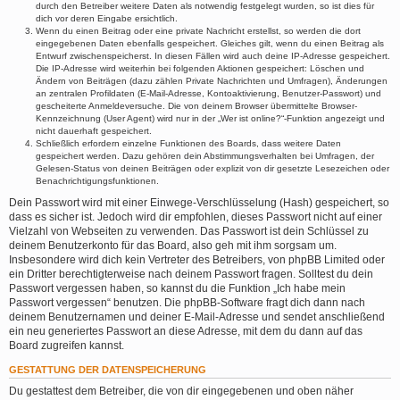
durch den Betreiber weitere Daten als notwendig festgelegt wurden, so ist dies für
dich vor deren Eingabe ersichtlich.
Wenn du einen Beitrag oder eine private Nachricht erstellst, so werden die dort
eingegebenen Daten ebenfalls gespeichert. Gleiches gilt, wenn du einen Beitrag als
Entwurf zwischenspeicherst. In diesen Fällen wird auch deine IP-Adresse gespeichert.
Die IP-Adresse wird weiterhin bei folgenden Aktionen gespeichert: Löschen und
Ändern von Beiträgen (dazu zählen Private Nachrichten und Umfragen), Änderungen
an zentralen Profildaten (E-Mail-Adresse, Kontoaktivierung, Benutzer-Passwort) und
gescheiterte Anmeldeversuche. Die von deinem Browser übermittelte Browser-
Kennzeichnung (User Agent) wird nur in der „Wer ist online?“-Funktion angezeigt und
nicht dauerhaft gespeichert.
Schließlich erfordern einzelne Funktionen des Boards, dass weitere Daten
gespeichert werden. Dazu gehören dein Abstimmungsverhalten bei Umfragen, der
Gelesen-Status von deinen Beiträgen oder explizit von dir gesetzte Lesezeichen oder
Benachrichtigungsfunktionen.
Dein Passwort wird mit einer Einwege-Verschlüsselung (Hash) gespeichert, so
dass es sicher ist. Jedoch wird dir empfohlen, dieses Passwort nicht auf einer
Vielzahl von Webseiten zu verwenden. Das Passwort ist dein Schlüssel zu
deinem Benutzerkonto für das Board, also geh mit ihm sorgsam um.
Insbesondere wird dich kein Vertreter des Betreibers, von phpBB Limited oder
ein Dritter berechtigterweise nach deinem Passwort fragen. Solltest du dein
Passwort vergessen haben, so kannst du die Funktion „Ich habe mein
Passwort vergessen“ benutzen. Die phpBB-Software fragt dich dann nach
deinem Benutzernamen und deiner E-Mail-Adresse und sendet anschließend
ein neu generiertes Passwort an diese Adresse, mit dem du dann auf das
Board zugreifen kannst.
GESTATTUNG DER DATENSPEICHERUNG
Du gestattest dem Betreiber, die von dir eingegebenen und oben näher