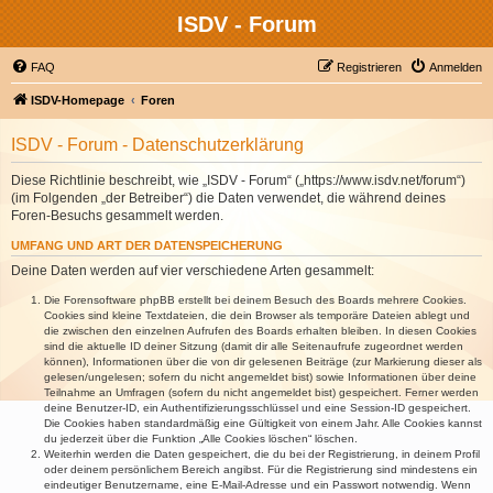
ISDV - Forum
FAQ
Registrieren
Anmelden
ISDV-Homepage
Foren
ISDV - Forum - Datenschutzerklärung
Diese Richtlinie beschreibt, wie „ISDV - Forum“ („https://www.isdv.net/forum“)
(im Folgenden „der Betreiber“) die Daten verwendet, die während deines
Foren-Besuchs gesammelt werden.
UMFANG UND ART DER DATENSPEICHERUNG
Deine Daten werden auf vier verschiedene Arten gesammelt:
Die Forensoftware phpBB erstellt bei deinem Besuch des Boards mehrere Cookies.
Cookies sind kleine Textdateien, die dein Browser als temporäre Dateien ablegt und
die zwischen den einzelnen Aufrufen des Boards erhalten bleiben. In diesen Cookies
sind die aktuelle ID deiner Sitzung (damit dir alle Seitenaufrufe zugeordnet werden
können), Informationen über die von dir gelesenen Beiträge (zur Markierung dieser als
gelesen/ungelesen; sofern du nicht angemeldet bist) sowie Informationen über deine
Teilnahme an Umfragen (sofern du nicht angemeldet bist) gespeichert. Ferner werden
deine Benutzer-ID, ein Authentifizierungsschlüssel und eine Session-ID gespeichert.
Die Cookies haben standardmäßig eine Gültigkeit von einem Jahr. Alle Cookies kannst
du jederzeit über die Funktion „Alle Cookies löschen“ löschen.
Weiterhin werden die Daten gespeichert, die du bei der Registrierung, in deinem Profil
oder deinem persönlichem Bereich angibst. Für die Registrierung sind mindestens ein
eindeutiger Benutzername, eine E-Mail-Adresse und ein Passwort notwendig. Wenn