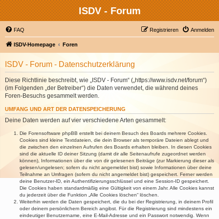
ISDV - Forum
FAQ
Registrieren
Anmelden
ISDV-Homepage
Foren
ISDV - Forum - Datenschutzerklärung
Diese Richtlinie beschreibt, wie „ISDV - Forum“ („https://www.isdv.net/forum“)
(im Folgenden „der Betreiber“) die Daten verwendet, die während deines
Foren-Besuchs gesammelt werden.
UMFANG UND ART DER DATENSPEICHERUNG
Deine Daten werden auf vier verschiedene Arten gesammelt:
Die Forensoftware phpBB erstellt bei deinem Besuch des Boards mehrere Cookies.
Cookies sind kleine Textdateien, die dein Browser als temporäre Dateien ablegt und
die zwischen den einzelnen Aufrufen des Boards erhalten bleiben. In diesen Cookies
sind die aktuelle ID deiner Sitzung (damit dir alle Seitenaufrufe zugeordnet werden
können), Informationen über die von dir gelesenen Beiträge (zur Markierung dieser als
gelesen/ungelesen; sofern du nicht angemeldet bist) sowie Informationen über deine
Teilnahme an Umfragen (sofern du nicht angemeldet bist) gespeichert. Ferner werden
deine Benutzer-ID, ein Authentifizierungsschlüssel und eine Session-ID gespeichert.
Die Cookies haben standardmäßig eine Gültigkeit von einem Jahr. Alle Cookies kannst
du jederzeit über die Funktion „Alle Cookies löschen“ löschen.
Weiterhin werden die Daten gespeichert, die du bei der Registrierung, in deinem Profil
oder deinem persönlichem Bereich angibst. Für die Registrierung sind mindestens ein
eindeutiger Benutzername, eine E-Mail-Adresse und ein Passwort notwendig. Wenn