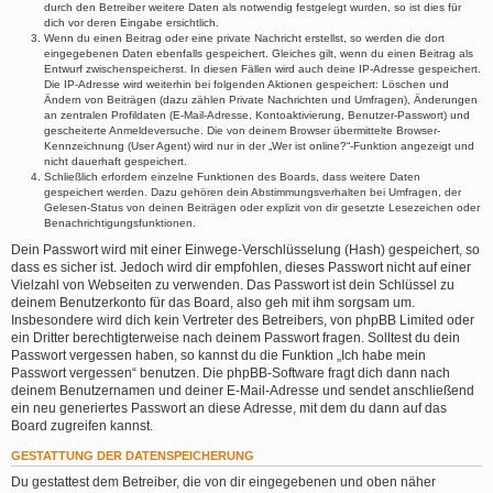
durch den Betreiber weitere Daten als notwendig festgelegt wurden, so ist dies für
dich vor deren Eingabe ersichtlich.
Wenn du einen Beitrag oder eine private Nachricht erstellst, so werden die dort
eingegebenen Daten ebenfalls gespeichert. Gleiches gilt, wenn du einen Beitrag als
Entwurf zwischenspeicherst. In diesen Fällen wird auch deine IP-Adresse gespeichert.
Die IP-Adresse wird weiterhin bei folgenden Aktionen gespeichert: Löschen und
Ändern von Beiträgen (dazu zählen Private Nachrichten und Umfragen), Änderungen
an zentralen Profildaten (E-Mail-Adresse, Kontoaktivierung, Benutzer-Passwort) und
gescheiterte Anmeldeversuche. Die von deinem Browser übermittelte Browser-
Kennzeichnung (User Agent) wird nur in der „Wer ist online?“-Funktion angezeigt und
nicht dauerhaft gespeichert.
Schließlich erfordern einzelne Funktionen des Boards, dass weitere Daten
gespeichert werden. Dazu gehören dein Abstimmungsverhalten bei Umfragen, der
Gelesen-Status von deinen Beiträgen oder explizit von dir gesetzte Lesezeichen oder
Benachrichtigungsfunktionen.
Dein Passwort wird mit einer Einwege-Verschlüsselung (Hash) gespeichert, so
dass es sicher ist. Jedoch wird dir empfohlen, dieses Passwort nicht auf einer
Vielzahl von Webseiten zu verwenden. Das Passwort ist dein Schlüssel zu
deinem Benutzerkonto für das Board, also geh mit ihm sorgsam um.
Insbesondere wird dich kein Vertreter des Betreibers, von phpBB Limited oder
ein Dritter berechtigterweise nach deinem Passwort fragen. Solltest du dein
Passwort vergessen haben, so kannst du die Funktion „Ich habe mein
Passwort vergessen“ benutzen. Die phpBB-Software fragt dich dann nach
deinem Benutzernamen und deiner E-Mail-Adresse und sendet anschließend
ein neu generiertes Passwort an diese Adresse, mit dem du dann auf das
Board zugreifen kannst.
GESTATTUNG DER DATENSPEICHERUNG
Du gestattest dem Betreiber, die von dir eingegebenen und oben näher