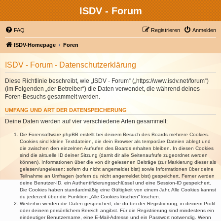
ISDV - Forum
FAQ
Registrieren
Anmelden
ISDV-Homepage
Foren
ISDV - Forum - Datenschutzerklärung
Diese Richtlinie beschreibt, wie „ISDV - Forum“ („https://www.isdv.net/forum“)
(im Folgenden „der Betreiber“) die Daten verwendet, die während deines
Foren-Besuchs gesammelt werden.
UMFANG UND ART DER DATENSPEICHERUNG
Deine Daten werden auf vier verschiedene Arten gesammelt:
Die Forensoftware phpBB erstellt bei deinem Besuch des Boards mehrere Cookies.
Cookies sind kleine Textdateien, die dein Browser als temporäre Dateien ablegt und
die zwischen den einzelnen Aufrufen des Boards erhalten bleiben. In diesen Cookies
sind die aktuelle ID deiner Sitzung (damit dir alle Seitenaufrufe zugeordnet werden
können), Informationen über die von dir gelesenen Beiträge (zur Markierung dieser als
gelesen/ungelesen; sofern du nicht angemeldet bist) sowie Informationen über deine
Teilnahme an Umfragen (sofern du nicht angemeldet bist) gespeichert. Ferner werden
deine Benutzer-ID, ein Authentifizierungsschlüssel und eine Session-ID gespeichert.
Die Cookies haben standardmäßig eine Gültigkeit von einem Jahr. Alle Cookies kannst
du jederzeit über die Funktion „Alle Cookies löschen“ löschen.
Weiterhin werden die Daten gespeichert, die du bei der Registrierung, in deinem Profil
oder deinem persönlichem Bereich angibst. Für die Registrierung sind mindestens ein
eindeutiger Benutzername, eine E-Mail-Adresse und ein Passwort notwendig. Wenn