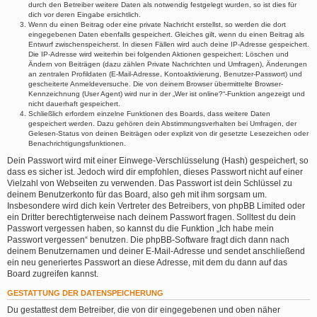
durch den Betreiber weitere Daten als notwendig festgelegt wurden, so ist dies für
dich vor deren Eingabe ersichtlich.
Wenn du einen Beitrag oder eine private Nachricht erstellst, so werden die dort
eingegebenen Daten ebenfalls gespeichert. Gleiches gilt, wenn du einen Beitrag als
Entwurf zwischenspeicherst. In diesen Fällen wird auch deine IP-Adresse gespeichert.
Die IP-Adresse wird weiterhin bei folgenden Aktionen gespeichert: Löschen und
Ändern von Beiträgen (dazu zählen Private Nachrichten und Umfragen), Änderungen
an zentralen Profildaten (E-Mail-Adresse, Kontoaktivierung, Benutzer-Passwort) und
gescheiterte Anmeldeversuche. Die von deinem Browser übermittelte Browser-
Kennzeichnung (User Agent) wird nur in der „Wer ist online?“-Funktion angezeigt und
nicht dauerhaft gespeichert.
Schließlich erfordern einzelne Funktionen des Boards, dass weitere Daten
gespeichert werden. Dazu gehören dein Abstimmungsverhalten bei Umfragen, der
Gelesen-Status von deinen Beiträgen oder explizit von dir gesetzte Lesezeichen oder
Benachrichtigungsfunktionen.
Dein Passwort wird mit einer Einwege-Verschlüsselung (Hash) gespeichert, so
dass es sicher ist. Jedoch wird dir empfohlen, dieses Passwort nicht auf einer
Vielzahl von Webseiten zu verwenden. Das Passwort ist dein Schlüssel zu
deinem Benutzerkonto für das Board, also geh mit ihm sorgsam um.
Insbesondere wird dich kein Vertreter des Betreibers, von phpBB Limited oder
ein Dritter berechtigterweise nach deinem Passwort fragen. Solltest du dein
Passwort vergessen haben, so kannst du die Funktion „Ich habe mein
Passwort vergessen“ benutzen. Die phpBB-Software fragt dich dann nach
deinem Benutzernamen und deiner E-Mail-Adresse und sendet anschließend
ein neu generiertes Passwort an diese Adresse, mit dem du dann auf das
Board zugreifen kannst.
GESTATTUNG DER DATENSPEICHERUNG
Du gestattest dem Betreiber, die von dir eingegebenen und oben näher