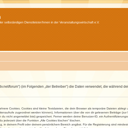
m
r selbständigen Dienstleister/Innen in der Veranstaltungswirtschaft e.V.
.isdv.net/forum“) (im Folgenden „der Betreiber“) die Daten verwendet, die währen
rere Cookies. Cookies sind kleine Textdateien, die dein Browser als temporäre Dateien ablegt 
 Seitenaufrufe zugeordnet werden können), Informationen über die von dir gelesenen Beiträge (zu
n du nicht angemeldet bist) gespeichert. Ferner werden deine Benutzer-ID, ein Authentifizierung
u jederzeit über die Funktion „Alle Cookies löschen“ löschen.
ng, in deinem Profil oder deinem persönlichem Bereich angibst. Für die Registrierung sind mind