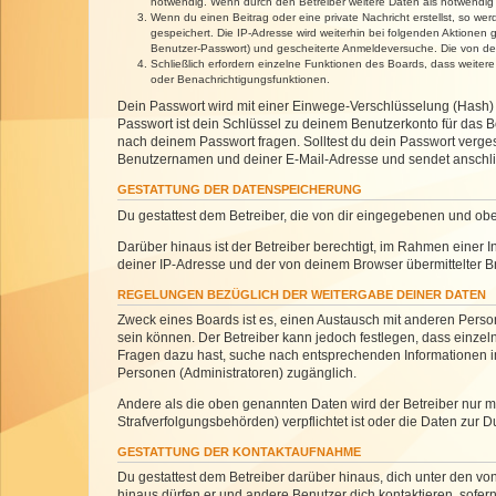
notwendig. Wenn durch den Betreiber weitere Daten als notwendig fe
Wenn du einen Beitrag oder eine private Nachricht erstellst, so we
gespeichert. Die IP-Adresse wird weiterhin bei folgenden Aktionen
Benutzer-Passwort) und gescheiterte Anmeldeversuche. Die von dein
Schließlich erfordern einzelne Funktionen des Boards, dass weite
oder Benachrichtigungsfunktionen.
Dein Passwort wird mit einer Einwege-Verschlüsselung (Hash) g
Passwort ist dein Schlüssel zu deinem Benutzerkonto für das Bo
nach deinem Passwort fragen. Solltest du dein Passwort verg
Benutzernamen und deiner E-Mail-Adresse und sendet anschlie
GESTATTUNG DER DATENSPEICHERUNG
Du gestattest dem Betreiber, die von dir eingegebenen und ob
Darüber hinaus ist der Betreiber berechtigt, im Rahmen einer
deiner IP-Adresse und der von deinem Browser übermittelter B
REGELUNGEN BEZÜGLICH DER WEITERGABE DEINER DATEN
Zweck eines Boards ist es, einen Austausch mit anderen Personen
sein können. Der Betreiber kann jedoch festlegen, dass einzeln
Fragen dazu hast, suche nach entsprechenden Informationen im 
Personen (Administratoren) zugänglich.
Andere als die oben genannten Daten wird der Betreiber nur mit
Strafverfolgungsbehörden) verpflichtet ist oder die Daten zur D
GESTATTUNG DER KONTAKTAUFNAHME
Du gestattest dem Betreiber darüber hinaus, dich unter den von
hinaus dürfen er und andere Benutzer dich kontaktieren, sofern