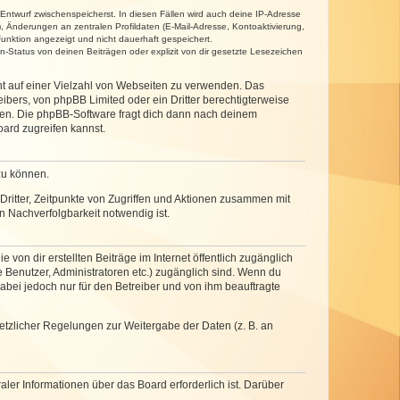
 Entwurf zwischenspeicherst. In diesen Fällen wird auch deine IP-Adresse
, Änderungen an zentralen Profildaten (E-Mail-Adresse, Kontoaktivierung,
unktion angezeigt und nicht dauerhaft gespeichert.
-Status von deinen Beiträgen oder explizit von dir gesetzte Lesezeichen
cht auf einer Vielzahl von Webseiten zu verwenden. Das
ibers, von phpBB Limited oder ein Dritter berechtigterweise
zen. Die phpBB-Software fragt dich dann nach deinem
ard zugreifen kannst.
zu können.
ritter, Zeitpunkte von Zugriffen und Aktionen zusammen mit
 Nachverfolgbarkeit notwendig ist.
von dir erstellten Beiträge im Internet öffentlich zugänglich
e Benutzer, Administratoren etc.) zugänglich sind. Wenn du
abei jedoch nur für den Betreiber und von ihm beauftragte
setzlicher Regelungen zur Weitergabe der Daten (z. B. an
ler Informationen über das Board erforderlich ist. Darüber