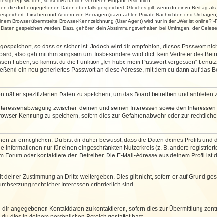
stgelegt wurden, so ist dies für dich vor deren Eingabe ersichtlich.
rden die dort eingegebenen Daten ebenfalls gespeichert. Gleiches gilt, wenn du einen Beitrag als
 gespeichert: Löschen und Ändern von Beiträgen (dazu zählen Private Nachrichten und Umfragen)
em Browser übermittelte Browser-Kennzeichnung (User Agent) wird nur in der „Wer ist online?“-F
re Daten gespeichert werden. Dazu gehören dein Abstimmungsverhalten bei Umfragen, der Gelesen
espeichert, so dass es sicher ist. Jedoch wird dir empfohlen, dieses Passwort ni
ard, also geh mit ihm sorgsam um. Insbesondere wird dich kein Vertreter des Betre
essen haben, so kannst du die Funktion „Ich habe mein Passwort vergessen“ benut
ßend ein neu generiertes Passwort an diese Adresse, mit dem du dann auf das Bo
en näher spezifizierten Daten zu speichern, um das Board betreiben und anbieten 
 Interessenabwägung zwischen deinen und seinen Interessen sowie den Interessen D
rowser-Kennung zu speichern, sofern dies zur Gefahrenabwehr oder zur rechtlichen
 zu ermöglichen. Du bist dir daher bewusst, dass die Daten deines Profils und die 
e Informationen nur für einen eingeschränkten Nutzerkreis (z. B. andere registriert
Forum oder kontaktiere den Betreiber. Die E-Mail-Adresse aus deinem Profil ist d
 deiner Zustimmung an Dritte weitergeben. Dies gilt nicht, sofern er auf Grund ge
urchsetzung rechtlicher Interessen erforderlich sind.
 dir angegebenen Kontaktdaten zu kontaktieren, sofern dies zur Übermittlung zentra
 du dies in deinem persönlichen Bereich gestattet hast.