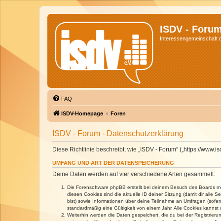
ISDV - Foru
Interessengemeinschaft de
FAQ
ISDV-Homepage
Foren
ISDV - Forum - Datenschutzerklärung
Diese Richtlinie beschreibt, wie „ISDV - Forum“ („https://www
UMFANG UND ART DER DATENSPEICHERUNG
Deine Daten werden auf vier verschiedene Arten gesammelt:
Die Forensoftware phpBB erstellt bei deinem Besuch des Boards meh
diesen Cookies sind die aktuelle ID deiner Sitzung (damit dir alle
bist) sowie Informationen über deine Teilnahme an Umfragen (sofer
standardmäßig eine Gültigkeit von einem Jahr. Alle Cookies kannst d
Weiterhin werden die Daten gespeichert, die du bei der Registrieru