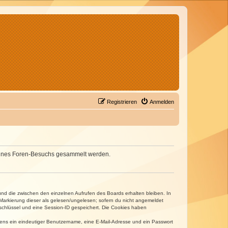
Registrieren
Anmelden
d deines Foren-Besuchs gesammelt werden.
und die zwischen den einzelnen Aufrufen des Boards erhalten bleiben. In
r Markierung dieser als gelesen/ungelesen; sofern du nicht angemeldet
sschlüssel und eine Session-ID gespeichert. Die Cookies haben
estens ein eindeutiger Benutzername, eine E-Mail-Adresse und ein Passwort