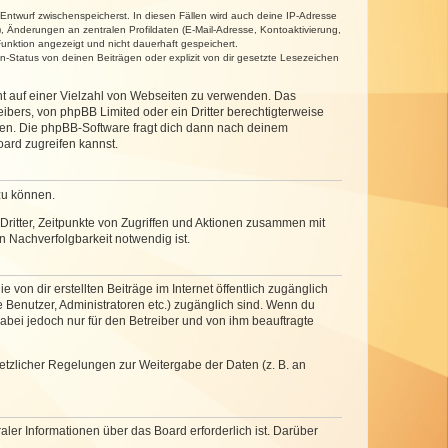
 Entwurf zwischenspeicherst. In diesen Fällen wird auch deine IP-Adresse
, Änderungen an zentralen Profildaten (E-Mail-Adresse, Kontoaktivierung,
unktion angezeigt und nicht dauerhaft gespeichert.
-Status von deinen Beiträgen oder explizit von dir gesetzte Lesezeichen
cht auf einer Vielzahl von Webseiten zu verwenden. Das
ibers, von phpBB Limited oder ein Dritter berechtigterweise
zen. Die phpBB-Software fragt dich dann nach deinem
ard zugreifen kannst.
zu können.
ritter, Zeitpunkte von Zugriffen und Aktionen zusammen mit
 Nachverfolgbarkeit notwendig ist.
von dir erstellten Beiträge im Internet öffentlich zugänglich
e Benutzer, Administratoren etc.) zugänglich sind. Wenn du
abei jedoch nur für den Betreiber und von ihm beauftragte
setzlicher Regelungen zur Weitergabe der Daten (z. B. an
ler Informationen über das Board erforderlich ist. Darüber