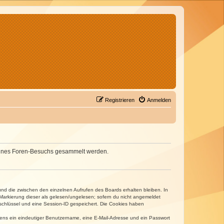
Registrieren
Anmelden
d deines Foren-Besuchs gesammelt werden.
und die zwischen den einzelnen Aufrufen des Boards erhalten bleiben. In
r Markierung dieser als gelesen/ungelesen; sofern du nicht angemeldet
sschlüssel und eine Session-ID gespeichert. Die Cookies haben
estens ein eindeutiger Benutzername, eine E-Mail-Adresse und ein Passwort