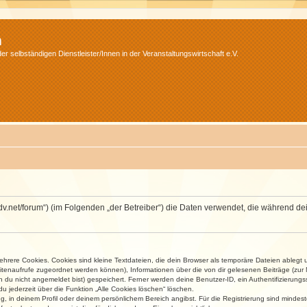
m
r selbständigen Dienstleister/Innen in der Veranstaltungswirtschaft e.V.
.isdv.net/forum“) (im Folgenden „der Betreiber“) die Daten verwendet, die währen
rere Cookies. Cookies sind kleine Textdateien, die dein Browser als temporäre Dateien ablegt 
 Seitenaufrufe zugeordnet werden können), Informationen über die von dir gelesenen Beiträge (zu
n du nicht angemeldet bist) gespeichert. Ferner werden deine Benutzer-ID, ein Authentifizierung
u jederzeit über die Funktion „Alle Cookies löschen“ löschen.
ng, in deinem Profil oder deinem persönlichem Bereich angibst. Für die Registrierung sind mind