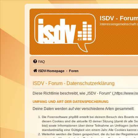
ISDV - Foru
Interessengemeinschaft de
FAQ
ISDV-Homepage
Foren
ISDV - Forum - Datenschutzerklärung
Diese Richtlinie beschreibt, wie „ISDV - Forum“ („https://www
UMFANG UND ART DER DATENSPEICHERUNG
Deine Daten werden auf vier verschiedene Arten gesammelt:
Die Forensoftware phpBB erstellt bei deinem Besuch des Boards meh
diesen Cookies sind die aktuelle ID deiner Sitzung (damit dir alle
bist) sowie Informationen über deine Teilnahme an Umfragen (sofer
standardmäßig eine Gültigkeit von einem Jahr. Alle Cookies kannst d
Weiterhin werden die Daten gespeichert, die du bei der Registrieru