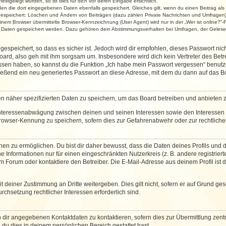
stgelegt wurden, so ist dies für dich vor deren Eingabe ersichtlich.
rden die dort eingegebenen Daten ebenfalls gespeichert. Gleiches gilt, wenn du einen Beitrag als
 gespeichert: Löschen und Ändern von Beiträgen (dazu zählen Private Nachrichten und Umfragen)
em Browser übermittelte Browser-Kennzeichnung (User Agent) wird nur in der „Wer ist online?“-F
re Daten gespeichert werden. Dazu gehören dein Abstimmungsverhalten bei Umfragen, der Gelesen
espeichert, so dass es sicher ist. Jedoch wird dir empfohlen, dieses Passwort ni
ard, also geh mit ihm sorgsam um. Insbesondere wird dich kein Vertreter des Betre
essen haben, so kannst du die Funktion „Ich habe mein Passwort vergessen“ benut
ßend ein neu generiertes Passwort an diese Adresse, mit dem du dann auf das Bo
en näher spezifizierten Daten zu speichern, um das Board betreiben und anbieten 
 Interessenabwägung zwischen deinen und seinen Interessen sowie den Interessen D
rowser-Kennung zu speichern, sofern dies zur Gefahrenabwehr oder zur rechtlichen
 zu ermöglichen. Du bist dir daher bewusst, dass die Daten deines Profils und die 
e Informationen nur für einen eingeschränkten Nutzerkreis (z. B. andere registriert
Forum oder kontaktiere den Betreiber. Die E-Mail-Adresse aus deinem Profil ist d
 deiner Zustimmung an Dritte weitergeben. Dies gilt nicht, sofern er auf Grund ge
urchsetzung rechtlicher Interessen erforderlich sind.
 dir angegebenen Kontaktdaten zu kontaktieren, sofern dies zur Übermittlung zentra
 du dies in deinem persönlichen Bereich gestattet hast.