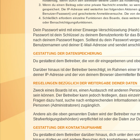
notwendig. Wenn durch den Betreiber weitere Daten als notwendig fe
Wenn du einen Beitrag oder eine private Nachricht erstellst, so we
gespeichert. Die IP-Adresse wird weiterhin bei folgenden Aktionen
Benutzer-Passwort) und gescheiterte Anmeldeversuche. Die von dein
Schließlich erfordern einzelne Funktionen des Boards, dass weite
oder Benachrichtigungsfunktionen.
Dein Passwort wird mit einer Einwege-Verschlüsselung (Hash) g
Passwort ist dein Schlüssel zu deinem Benutzerkonto für das Bo
nach deinem Passwort fragen. Solltest du dein Passwort verg
Benutzernamen und deiner E-Mail-Adresse und sendet anschlie
GESTATTUNG DER DATENSPEICHERUNG
Du gestattest dem Betreiber, die von dir eingegebenen und ob
Darüber hinaus ist der Betreiber berechtigt, im Rahmen einer
deiner IP-Adresse und der von deinem Browser übermittelter B
REGELUNGEN BEZÜGLICH DER WEITERGABE DEINER DATEN
Zweck eines Boards ist es, einen Austausch mit anderen Personen
sein können. Der Betreiber kann jedoch festlegen, dass einzeln
Fragen dazu hast, suche nach entsprechenden Informationen im 
Personen (Administratoren) zugänglich.
Andere als die oben genannten Daten wird der Betreiber nur mit
Strafverfolgungsbehörden) verpflichtet ist oder die Daten zur D
GESTATTUNG DER KONTAKTAUFNAHME
Du gestattest dem Betreiber darüber hinaus, dich unter den von
hinaus dürfen er und andere Benutzer dich kontaktieren, sofern