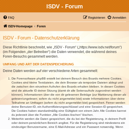
ISDV - Forum
FAQ
Registrieren
Anmelden
ISDV-Homepage
Foren
ISDV - Forum - Datenschutzerklärung
Diese Richtlinie beschreibt, wie „ISDV - Forum“ („https://www.isdv.net/forum“)
(im Folgenden „der Betreiber“) die Daten verwendet, die während deines
Foren-Besuchs gesammelt werden.
UMFANG UND ART DER DATENSPEICHERUNG
Deine Daten werden auf vier verschiedene Arten gesammelt:
Die Forensoftware phpBB erstellt bei deinem Besuch des Boards mehrere Cookies.
Cookies sind kleine Textdateien, die dein Browser als temporäre Dateien ablegt und
die zwischen den einzelnen Aufrufen des Boards erhalten bleiben. In diesen Cookies
sind die aktuelle ID deiner Sitzung (damit dir alle Seitenaufrufe zugeordnet werden
können), Informationen über die von dir gelesenen Beiträge (zur Markierung dieser als
gelesen/ungelesen; sofern du nicht angemeldet bist) sowie Informationen über deine
Teilnahme an Umfragen (sofern du nicht angemeldet bist) gespeichert. Ferner werden
deine Benutzer-ID, ein Authentifizierungsschlüssel und eine Session-ID gespeichert.
Die Cookies haben standardmäßig eine Gültigkeit von einem Jahr. Alle Cookies kannst
du jederzeit über die Funktion „Alle Cookies löschen“ löschen.
Weiterhin werden die Daten gespeichert, die du bei der Registrierung, in deinem Profil
oder deinem persönlichem Bereich angibst. Für die Registrierung sind mindestens ein
eindeutiger Benutzername, eine E-Mail-Adresse und ein Passwort notwendig. Wenn