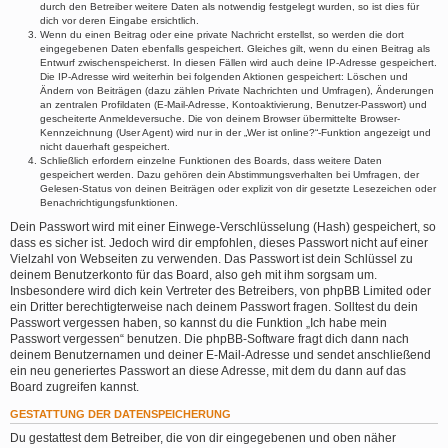
durch den Betreiber weitere Daten als notwendig festgelegt wurden, so ist dies für
dich vor deren Eingabe ersichtlich.
Wenn du einen Beitrag oder eine private Nachricht erstellst, so werden die dort
eingegebenen Daten ebenfalls gespeichert. Gleiches gilt, wenn du einen Beitrag als
Entwurf zwischenspeicherst. In diesen Fällen wird auch deine IP-Adresse gespeichert.
Die IP-Adresse wird weiterhin bei folgenden Aktionen gespeichert: Löschen und
Ändern von Beiträgen (dazu zählen Private Nachrichten und Umfragen), Änderungen
an zentralen Profildaten (E-Mail-Adresse, Kontoaktivierung, Benutzer-Passwort) und
gescheiterte Anmeldeversuche. Die von deinem Browser übermittelte Browser-
Kennzeichnung (User Agent) wird nur in der „Wer ist online?“-Funktion angezeigt und
nicht dauerhaft gespeichert.
Schließlich erfordern einzelne Funktionen des Boards, dass weitere Daten
gespeichert werden. Dazu gehören dein Abstimmungsverhalten bei Umfragen, der
Gelesen-Status von deinen Beiträgen oder explizit von dir gesetzte Lesezeichen oder
Benachrichtigungsfunktionen.
Dein Passwort wird mit einer Einwege-Verschlüsselung (Hash) gespeichert, so
dass es sicher ist. Jedoch wird dir empfohlen, dieses Passwort nicht auf einer
Vielzahl von Webseiten zu verwenden. Das Passwort ist dein Schlüssel zu
deinem Benutzerkonto für das Board, also geh mit ihm sorgsam um.
Insbesondere wird dich kein Vertreter des Betreibers, von phpBB Limited oder
ein Dritter berechtigterweise nach deinem Passwort fragen. Solltest du dein
Passwort vergessen haben, so kannst du die Funktion „Ich habe mein
Passwort vergessen“ benutzen. Die phpBB-Software fragt dich dann nach
deinem Benutzernamen und deiner E-Mail-Adresse und sendet anschließend
ein neu generiertes Passwort an diese Adresse, mit dem du dann auf das
Board zugreifen kannst.
GESTATTUNG DER DATENSPEICHERUNG
Du gestattest dem Betreiber, die von dir eingegebenen und oben näher