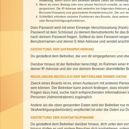
notwendig. Wenn durch den Betreiber weitere Daten als notwendig fe
Wenn du einen Beitrag oder eine private Nachricht erstellst, so we
gespeichert. Die IP-Adresse wird weiterhin bei folgenden Aktionen
Benutzer-Passwort) und gescheiterte Anmeldeversuche. Die von dein
Schließlich erfordern einzelne Funktionen des Boards, dass weite
oder Benachrichtigungsfunktionen.
Dein Passwort wird mit einer Einwege-Verschlüsselung (Hash) g
Passwort ist dein Schlüssel zu deinem Benutzerkonto für das Bo
nach deinem Passwort fragen. Solltest du dein Passwort verg
Benutzernamen und deiner E-Mail-Adresse und sendet anschlie
GESTATTUNG DER DATENSPEICHERUNG
Du gestattest dem Betreiber, die von dir eingegebenen und ob
Darüber hinaus ist der Betreiber berechtigt, im Rahmen einer
deiner IP-Adresse und der von deinem Browser übermittelter B
REGELUNGEN BEZÜGLICH DER WEITERGABE DEINER DATEN
Zweck eines Boards ist es, einen Austausch mit anderen Personen
sein können. Der Betreiber kann jedoch festlegen, dass einzeln
Fragen dazu hast, suche nach entsprechenden Informationen im 
Personen (Administratoren) zugänglich.
Andere als die oben genannten Daten wird der Betreiber nur mit
Strafverfolgungsbehörden) verpflichtet ist oder die Daten zur D
GESTATTUNG DER KONTAKTAUFNAHME
Du gestattest dem Betreiber darüber hinaus, dich unter den von
hinaus dürfen er und andere Benutzer dich kontaktieren, sofern