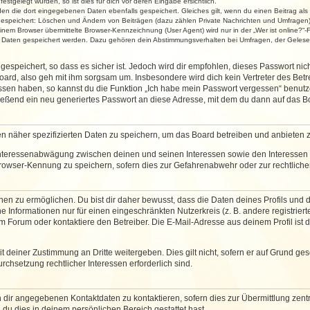
stgelegt wurden, so ist dies für dich vor deren Eingabe ersichtlich.
rden die dort eingegebenen Daten ebenfalls gespeichert. Gleiches gilt, wenn du einen Beitrag als
 gespeichert: Löschen und Ändern von Beiträgen (dazu zählen Private Nachrichten und Umfragen)
em Browser übermittelte Browser-Kennzeichnung (User Agent) wird nur in der „Wer ist online?“-F
re Daten gespeichert werden. Dazu gehören dein Abstimmungsverhalten bei Umfragen, der Gelesen
espeichert, so dass es sicher ist. Jedoch wird dir empfohlen, dieses Passwort ni
ard, also geh mit ihm sorgsam um. Insbesondere wird dich kein Vertreter des Betre
essen haben, so kannst du die Funktion „Ich habe mein Passwort vergessen“ benut
ßend ein neu generiertes Passwort an diese Adresse, mit dem du dann auf das Bo
en näher spezifizierten Daten zu speichern, um das Board betreiben und anbieten 
 Interessenabwägung zwischen deinen und seinen Interessen sowie den Interessen D
rowser-Kennung zu speichern, sofern dies zur Gefahrenabwehr oder zur rechtlichen
 zu ermöglichen. Du bist dir daher bewusst, dass die Daten deines Profils und die 
e Informationen nur für einen eingeschränkten Nutzerkreis (z. B. andere registriert
Forum oder kontaktiere den Betreiber. Die E-Mail-Adresse aus deinem Profil ist d
 deiner Zustimmung an Dritte weitergeben. Dies gilt nicht, sofern er auf Grund ge
urchsetzung rechtlicher Interessen erforderlich sind.
 dir angegebenen Kontaktdaten zu kontaktieren, sofern dies zur Übermittlung zentra
 du dies in deinem persönlichen Bereich gestattet hast.