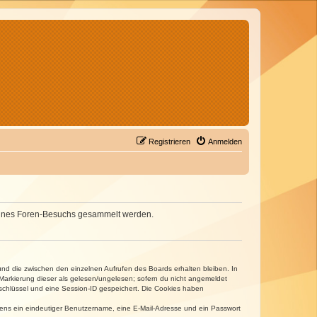
Registrieren
Anmelden
d deines Foren-Besuchs gesammelt werden.
und die zwischen den einzelnen Aufrufen des Boards erhalten bleiben. In
r Markierung dieser als gelesen/ungelesen; sofern du nicht angemeldet
sschlüssel und eine Session-ID gespeichert. Die Cookies haben
estens ein eindeutiger Benutzername, eine E-Mail-Adresse und ein Passwort