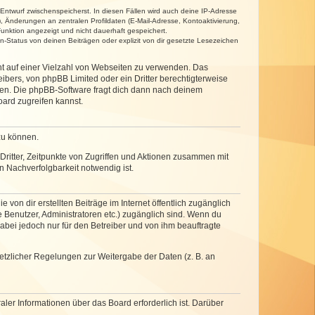
 Entwurf zwischenspeicherst. In diesen Fällen wird auch deine IP-Adresse
, Änderungen an zentralen Profildaten (E-Mail-Adresse, Kontoaktivierung,
unktion angezeigt und nicht dauerhaft gespeichert.
-Status von deinen Beiträgen oder explizit von dir gesetzte Lesezeichen
cht auf einer Vielzahl von Webseiten zu verwenden. Das
ibers, von phpBB Limited oder ein Dritter berechtigterweise
zen. Die phpBB-Software fragt dich dann nach deinem
ard zugreifen kannst.
zu können.
ritter, Zeitpunkte von Zugriffen und Aktionen zusammen mit
 Nachverfolgbarkeit notwendig ist.
von dir erstellten Beiträge im Internet öffentlich zugänglich
e Benutzer, Administratoren etc.) zugänglich sind. Wenn du
abei jedoch nur für den Betreiber und von ihm beauftragte
setzlicher Regelungen zur Weitergabe der Daten (z. B. an
ler Informationen über das Board erforderlich ist. Darüber