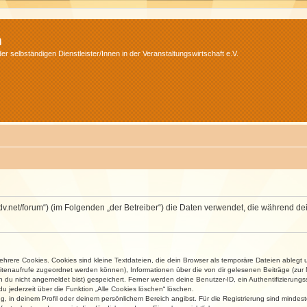
m
r selbständigen Dienstleister/Innen in der Veranstaltungswirtschaft e.V.
.isdv.net/forum“) (im Folgenden „der Betreiber“) die Daten verwendet, die währen
rere Cookies. Cookies sind kleine Textdateien, die dein Browser als temporäre Dateien ablegt 
 Seitenaufrufe zugeordnet werden können), Informationen über die von dir gelesenen Beiträge (zu
n du nicht angemeldet bist) gespeichert. Ferner werden deine Benutzer-ID, ein Authentifizierung
u jederzeit über die Funktion „Alle Cookies löschen“ löschen.
ng, in deinem Profil oder deinem persönlichem Bereich angibst. Für die Registrierung sind mind