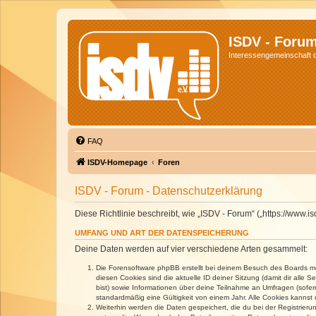
ISDV - Foru
Interessengemeinschaft de
FAQ
ISDV-Homepage
Foren
ISDV - Forum - Datenschutzerklärung
Diese Richtlinie beschreibt, wie „ISDV - Forum“ („https://www
UMFANG UND ART DER DATENSPEICHERUNG
Deine Daten werden auf vier verschiedene Arten gesammelt:
Die Forensoftware phpBB erstellt bei deinem Besuch des Boards meh
diesen Cookies sind die aktuelle ID deiner Sitzung (damit dir alle
bist) sowie Informationen über deine Teilnahme an Umfragen (sofer
standardmäßig eine Gültigkeit von einem Jahr. Alle Cookies kannst d
Weiterhin werden die Daten gespeichert, die du bei der Registrieru