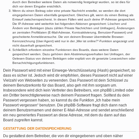
durch den Betreiber weitere Daten als notwendig festgelegt wurden, so ist dies für
dich vor deren Eingabe ersichtlich.
Wenn du einen Beitrag oder eine private Nachricht erstellst, so werden die dort
eingegebenen Daten ebenfalls gespeichert. Gleiches gilt, wenn du einen Beitrag als
Entwurf zwischenspeicherst. In diesen Fällen wird auch deine IP-Adresse gespeichert.
Die IP-Adresse wird weiterhin bei folgenden Aktionen gespeichert: Löschen und
Ändern von Beiträgen (dazu zählen Private Nachrichten und Umfragen), Änderungen
an zentralen Profildaten (E-Mail-Adresse, Kontoaktivierung, Benutzer-Passwort) und
gescheiterte Anmeldeversuche. Die von deinem Browser übermittelte Browser-
Kennzeichnung (User Agent) wird nur in der „Wer ist online?“-Funktion angezeigt und
nicht dauerhaft gespeichert.
Schließlich erfordern einzelne Funktionen des Boards, dass weitere Daten
gespeichert werden. Dazu gehören dein Abstimmungsverhalten bei Umfragen, der
Gelesen-Status von deinen Beiträgen oder explizit von dir gesetzte Lesezeichen oder
Benachrichtigungsfunktionen.
Dein Passwort wird mit einer Einwege-Verschlüsselung (Hash) gespeichert, so
dass es sicher ist. Jedoch wird dir empfohlen, dieses Passwort nicht auf einer
Vielzahl von Webseiten zu verwenden. Das Passwort ist dein Schlüssel zu
deinem Benutzerkonto für das Board, also geh mit ihm sorgsam um.
Insbesondere wird dich kein Vertreter des Betreibers, von phpBB Limited oder
ein Dritter berechtigterweise nach deinem Passwort fragen. Solltest du dein
Passwort vergessen haben, so kannst du die Funktion „Ich habe mein
Passwort vergessen“ benutzen. Die phpBB-Software fragt dich dann nach
deinem Benutzernamen und deiner E-Mail-Adresse und sendet anschließend
ein neu generiertes Passwort an diese Adresse, mit dem du dann auf das
Board zugreifen kannst.
GESTATTUNG DER DATENSPEICHERUNG
Du gestattest dem Betreiber, die von dir eingegebenen und oben näher