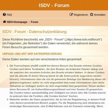
ISDV - Forum
FAQ
Registrieren
Anmelden
ISDV-Homepage
Foren
ISDV - Forum - Datenschutzerklärung
Diese Richtlinie beschreibt, wie „ISDV - Forum“ („https://www.isdv.net/forum“)
(im Folgenden „der Betreiber“) die Daten verwendet, die während deines
Foren-Besuchs gesammelt werden.
UMFANG UND ART DER DATENSPEICHERUNG
Deine Daten werden auf vier verschiedene Arten gesammelt:
Die Forensoftware phpBB erstellt bei deinem Besuch des Boards mehrere Cookies.
Cookies sind kleine Textdateien, die dein Browser als temporäre Dateien ablegt und
die zwischen den einzelnen Aufrufen des Boards erhalten bleiben. In diesen Cookies
sind die aktuelle ID deiner Sitzung (damit dir alle Seitenaufrufe zugeordnet werden
können), Informationen über die von dir gelesenen Beiträge (zur Markierung dieser als
gelesen/ungelesen; sofern du nicht angemeldet bist) sowie Informationen über deine
Teilnahme an Umfragen (sofern du nicht angemeldet bist) gespeichert. Ferner werden
deine Benutzer-ID, ein Authentifizierungsschlüssel und eine Session-ID gespeichert.
Die Cookies haben standardmäßig eine Gültigkeit von einem Jahr. Alle Cookies kannst
du jederzeit über die Funktion „Alle Cookies löschen“ löschen.
Weiterhin werden die Daten gespeichert, die du bei der Registrierung, in deinem Profil
oder deinem persönlichem Bereich angibst. Für die Registrierung sind mindestens ein
eindeutiger Benutzername, eine E-Mail-Adresse und ein Passwort notwendig. Wenn