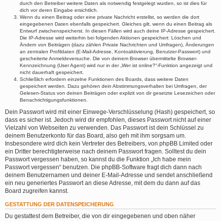
durch den Betreiber weitere Daten als notwendig festgelegt wurden, so ist dies für
dich vor deren Eingabe ersichtlich.
Wenn du einen Beitrag oder eine private Nachricht erstellst, so werden die dort
eingegebenen Daten ebenfalls gespeichert. Gleiches gilt, wenn du einen Beitrag als
Entwurf zwischenspeicherst. In diesen Fällen wird auch deine IP-Adresse gespeichert.
Die IP-Adresse wird weiterhin bei folgenden Aktionen gespeichert: Löschen und
Ändern von Beiträgen (dazu zählen Private Nachrichten und Umfragen), Änderungen
an zentralen Profildaten (E-Mail-Adresse, Kontoaktivierung, Benutzer-Passwort) und
gescheiterte Anmeldeversuche. Die von deinem Browser übermittelte Browser-
Kennzeichnung (User Agent) wird nur in der „Wer ist online?“-Funktion angezeigt und
nicht dauerhaft gespeichert.
Schließlich erfordern einzelne Funktionen des Boards, dass weitere Daten
gespeichert werden. Dazu gehören dein Abstimmungsverhalten bei Umfragen, der
Gelesen-Status von deinen Beiträgen oder explizit von dir gesetzte Lesezeichen oder
Benachrichtigungsfunktionen.
Dein Passwort wird mit einer Einwege-Verschlüsselung (Hash) gespeichert, so
dass es sicher ist. Jedoch wird dir empfohlen, dieses Passwort nicht auf einer
Vielzahl von Webseiten zu verwenden. Das Passwort ist dein Schlüssel zu
deinem Benutzerkonto für das Board, also geh mit ihm sorgsam um.
Insbesondere wird dich kein Vertreter des Betreibers, von phpBB Limited oder
ein Dritter berechtigterweise nach deinem Passwort fragen. Solltest du dein
Passwort vergessen haben, so kannst du die Funktion „Ich habe mein
Passwort vergessen“ benutzen. Die phpBB-Software fragt dich dann nach
deinem Benutzernamen und deiner E-Mail-Adresse und sendet anschließend
ein neu generiertes Passwort an diese Adresse, mit dem du dann auf das
Board zugreifen kannst.
GESTATTUNG DER DATENSPEICHERUNG
Du gestattest dem Betreiber, die von dir eingegebenen und oben näher