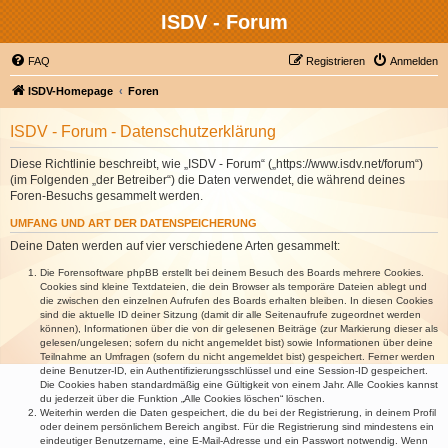
ISDV - Forum
FAQ
Registrieren
Anmelden
ISDV-Homepage
Foren
ISDV - Forum - Datenschutzerklärung
Diese Richtlinie beschreibt, wie „ISDV - Forum“ („https://www.isdv.net/forum“)
(im Folgenden „der Betreiber“) die Daten verwendet, die während deines
Foren-Besuchs gesammelt werden.
UMFANG UND ART DER DATENSPEICHERUNG
Deine Daten werden auf vier verschiedene Arten gesammelt:
Die Forensoftware phpBB erstellt bei deinem Besuch des Boards mehrere Cookies.
Cookies sind kleine Textdateien, die dein Browser als temporäre Dateien ablegt und
die zwischen den einzelnen Aufrufen des Boards erhalten bleiben. In diesen Cookies
sind die aktuelle ID deiner Sitzung (damit dir alle Seitenaufrufe zugeordnet werden
können), Informationen über die von dir gelesenen Beiträge (zur Markierung dieser als
gelesen/ungelesen; sofern du nicht angemeldet bist) sowie Informationen über deine
Teilnahme an Umfragen (sofern du nicht angemeldet bist) gespeichert. Ferner werden
deine Benutzer-ID, ein Authentifizierungsschlüssel und eine Session-ID gespeichert.
Die Cookies haben standardmäßig eine Gültigkeit von einem Jahr. Alle Cookies kannst
du jederzeit über die Funktion „Alle Cookies löschen“ löschen.
Weiterhin werden die Daten gespeichert, die du bei der Registrierung, in deinem Profil
oder deinem persönlichem Bereich angibst. Für die Registrierung sind mindestens ein
eindeutiger Benutzername, eine E-Mail-Adresse und ein Passwort notwendig. Wenn