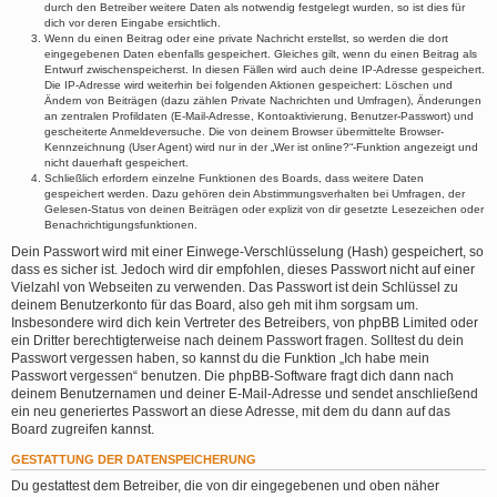
durch den Betreiber weitere Daten als notwendig festgelegt wurden, so ist dies für
dich vor deren Eingabe ersichtlich.
Wenn du einen Beitrag oder eine private Nachricht erstellst, so werden die dort
eingegebenen Daten ebenfalls gespeichert. Gleiches gilt, wenn du einen Beitrag als
Entwurf zwischenspeicherst. In diesen Fällen wird auch deine IP-Adresse gespeichert.
Die IP-Adresse wird weiterhin bei folgenden Aktionen gespeichert: Löschen und
Ändern von Beiträgen (dazu zählen Private Nachrichten und Umfragen), Änderungen
an zentralen Profildaten (E-Mail-Adresse, Kontoaktivierung, Benutzer-Passwort) und
gescheiterte Anmeldeversuche. Die von deinem Browser übermittelte Browser-
Kennzeichnung (User Agent) wird nur in der „Wer ist online?“-Funktion angezeigt und
nicht dauerhaft gespeichert.
Schließlich erfordern einzelne Funktionen des Boards, dass weitere Daten
gespeichert werden. Dazu gehören dein Abstimmungsverhalten bei Umfragen, der
Gelesen-Status von deinen Beiträgen oder explizit von dir gesetzte Lesezeichen oder
Benachrichtigungsfunktionen.
Dein Passwort wird mit einer Einwege-Verschlüsselung (Hash) gespeichert, so
dass es sicher ist. Jedoch wird dir empfohlen, dieses Passwort nicht auf einer
Vielzahl von Webseiten zu verwenden. Das Passwort ist dein Schlüssel zu
deinem Benutzerkonto für das Board, also geh mit ihm sorgsam um.
Insbesondere wird dich kein Vertreter des Betreibers, von phpBB Limited oder
ein Dritter berechtigterweise nach deinem Passwort fragen. Solltest du dein
Passwort vergessen haben, so kannst du die Funktion „Ich habe mein
Passwort vergessen“ benutzen. Die phpBB-Software fragt dich dann nach
deinem Benutzernamen und deiner E-Mail-Adresse und sendet anschließend
ein neu generiertes Passwort an diese Adresse, mit dem du dann auf das
Board zugreifen kannst.
GESTATTUNG DER DATENSPEICHERUNG
Du gestattest dem Betreiber, die von dir eingegebenen und oben näher