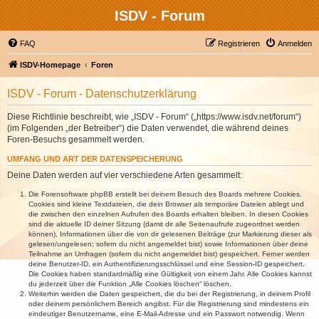
ISDV - Forum
FAQ
Registrieren
Anmelden
ISDV-Homepage
Foren
ISDV - Forum - Datenschutzerklärung
Diese Richtlinie beschreibt, wie „ISDV - Forum“ („https://www.isdv.net/forum“)
(im Folgenden „der Betreiber“) die Daten verwendet, die während deines
Foren-Besuchs gesammelt werden.
UMFANG UND ART DER DATENSPEICHERUNG
Deine Daten werden auf vier verschiedene Arten gesammelt:
Die Forensoftware phpBB erstellt bei deinem Besuch des Boards mehrere Cookies.
Cookies sind kleine Textdateien, die dein Browser als temporäre Dateien ablegt und
die zwischen den einzelnen Aufrufen des Boards erhalten bleiben. In diesen Cookies
sind die aktuelle ID deiner Sitzung (damit dir alle Seitenaufrufe zugeordnet werden
können), Informationen über die von dir gelesenen Beiträge (zur Markierung dieser als
gelesen/ungelesen; sofern du nicht angemeldet bist) sowie Informationen über deine
Teilnahme an Umfragen (sofern du nicht angemeldet bist) gespeichert. Ferner werden
deine Benutzer-ID, ein Authentifizierungsschlüssel und eine Session-ID gespeichert.
Die Cookies haben standardmäßig eine Gültigkeit von einem Jahr. Alle Cookies kannst
du jederzeit über die Funktion „Alle Cookies löschen“ löschen.
Weiterhin werden die Daten gespeichert, die du bei der Registrierung, in deinem Profil
oder deinem persönlichem Bereich angibst. Für die Registrierung sind mindestens ein
eindeutiger Benutzername, eine E-Mail-Adresse und ein Passwort notwendig. Wenn