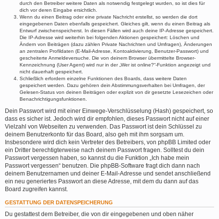
durch den Betreiber weitere Daten als notwendig festgelegt wurden, so ist dies für
dich vor deren Eingabe ersichtlich.
Wenn du einen Beitrag oder eine private Nachricht erstellst, so werden die dort
eingegebenen Daten ebenfalls gespeichert. Gleiches gilt, wenn du einen Beitrag als
Entwurf zwischenspeicherst. In diesen Fällen wird auch deine IP-Adresse gespeichert.
Die IP-Adresse wird weiterhin bei folgenden Aktionen gespeichert: Löschen und
Ändern von Beiträgen (dazu zählen Private Nachrichten und Umfragen), Änderungen
an zentralen Profildaten (E-Mail-Adresse, Kontoaktivierung, Benutzer-Passwort) und
gescheiterte Anmeldeversuche. Die von deinem Browser übermittelte Browser-
Kennzeichnung (User Agent) wird nur in der „Wer ist online?“-Funktion angezeigt und
nicht dauerhaft gespeichert.
Schließlich erfordern einzelne Funktionen des Boards, dass weitere Daten
gespeichert werden. Dazu gehören dein Abstimmungsverhalten bei Umfragen, der
Gelesen-Status von deinen Beiträgen oder explizit von dir gesetzte Lesezeichen oder
Benachrichtigungsfunktionen.
Dein Passwort wird mit einer Einwege-Verschlüsselung (Hash) gespeichert, so
dass es sicher ist. Jedoch wird dir empfohlen, dieses Passwort nicht auf einer
Vielzahl von Webseiten zu verwenden. Das Passwort ist dein Schlüssel zu
deinem Benutzerkonto für das Board, also geh mit ihm sorgsam um.
Insbesondere wird dich kein Vertreter des Betreibers, von phpBB Limited oder
ein Dritter berechtigterweise nach deinem Passwort fragen. Solltest du dein
Passwort vergessen haben, so kannst du die Funktion „Ich habe mein
Passwort vergessen“ benutzen. Die phpBB-Software fragt dich dann nach
deinem Benutzernamen und deiner E-Mail-Adresse und sendet anschließend
ein neu generiertes Passwort an diese Adresse, mit dem du dann auf das
Board zugreifen kannst.
GESTATTUNG DER DATENSPEICHERUNG
Du gestattest dem Betreiber, die von dir eingegebenen und oben näher