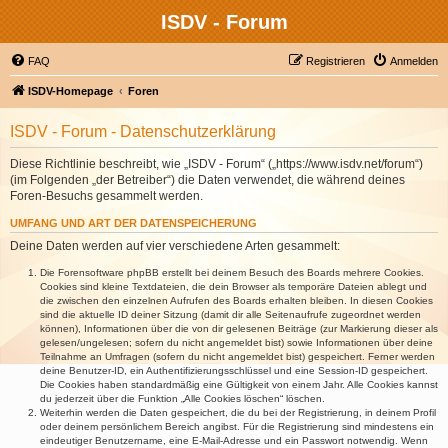
ISDV - Forum
FAQ
Registrieren
Anmelden
ISDV-Homepage
Foren
ISDV - Forum - Datenschutzerklärung
Diese Richtlinie beschreibt, wie „ISDV - Forum“ („https://www.isdv.net/forum“)
(im Folgenden „der Betreiber“) die Daten verwendet, die während deines
Foren-Besuchs gesammelt werden.
UMFANG UND ART DER DATENSPEICHERUNG
Deine Daten werden auf vier verschiedene Arten gesammelt:
Die Forensoftware phpBB erstellt bei deinem Besuch des Boards mehrere Cookies.
Cookies sind kleine Textdateien, die dein Browser als temporäre Dateien ablegt und
die zwischen den einzelnen Aufrufen des Boards erhalten bleiben. In diesen Cookies
sind die aktuelle ID deiner Sitzung (damit dir alle Seitenaufrufe zugeordnet werden
können), Informationen über die von dir gelesenen Beiträge (zur Markierung dieser als
gelesen/ungelesen; sofern du nicht angemeldet bist) sowie Informationen über deine
Teilnahme an Umfragen (sofern du nicht angemeldet bist) gespeichert. Ferner werden
deine Benutzer-ID, ein Authentifizierungsschlüssel und eine Session-ID gespeichert.
Die Cookies haben standardmäßig eine Gültigkeit von einem Jahr. Alle Cookies kannst
du jederzeit über die Funktion „Alle Cookies löschen“ löschen.
Weiterhin werden die Daten gespeichert, die du bei der Registrierung, in deinem Profil
oder deinem persönlichem Bereich angibst. Für die Registrierung sind mindestens ein
eindeutiger Benutzername, eine E-Mail-Adresse und ein Passwort notwendig. Wenn