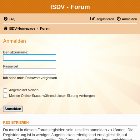
ISDV - Forum
FAQ
Registrieren
Anmelden
ISDV-Homepage
Foren
Anmelden
Benutzername:
Passwort:
Ich habe mein Passwort vergessen
Angemeldet bleiben
Meinen Online-Status während dieser Sitzung verbergen
REGISTRIEREN
Du musst in diesem Forum registriert sein, um dich anmelden zu können. Die
Registrierung ist in wenigen Augenblicken erledigt und ermöglicht dir, auf
weitere Funktionen zuzugreifen. Die Board-Administration kann registrierten