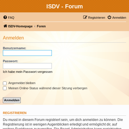
ISDV - Forum
FAQ
Registrieren
Anmelden
ISDV-Homepage
Foren
Anmelden
Benutzername:
Passwort:
Ich habe mein Passwort vergessen
Angemeldet bleiben
Meinen Online-Status während dieser Sitzung verbergen
REGISTRIEREN
Du musst in diesem Forum registriert sein, um dich anmelden zu können. Die
Registrierung ist in wenigen Augenblicken erledigt und ermöglicht dir, auf
weitere Funktionen zuzugreifen. Die Board-Administration kann registrierten