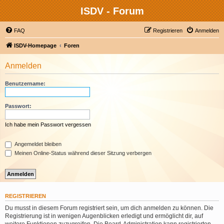
ISDV - Forum
FAQ
Registrieren
Anmelden
ISDV-Homepage
Foren
Anmelden
Benutzername:
Passwort:
Ich habe mein Passwort vergessen
Angemeldet bleiben
Meinen Online-Status während dieser Sitzung verbergen
REGISTRIEREN
Du musst in diesem Forum registriert sein, um dich anmelden zu können. Die
Registrierung ist in wenigen Augenblicken erledigt und ermöglicht dir, auf
weitere Funktionen zuzugreifen. Die Board-Administration kann registrierten