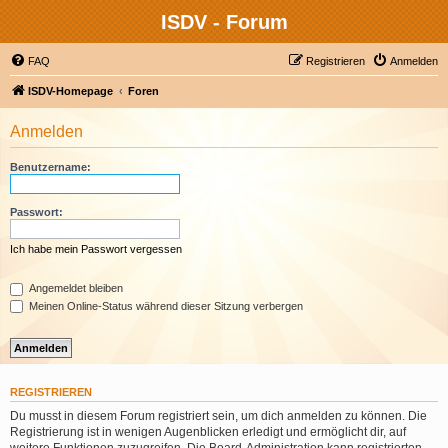
ISDV - Forum
FAQ
Registrieren
Anmelden
ISDV-Homepage
Foren
Anmelden
Benutzername:
Passwort:
Ich habe mein Passwort vergessen
Angemeldet bleiben
Meinen Online-Status während dieser Sitzung verbergen
REGISTRIEREN
Du musst in diesem Forum registriert sein, um dich anmelden zu können. Die
Registrierung ist in wenigen Augenblicken erledigt und ermöglicht dir, auf
weitere Funktionen zuzugreifen. Die Board-Administration kann registrierten