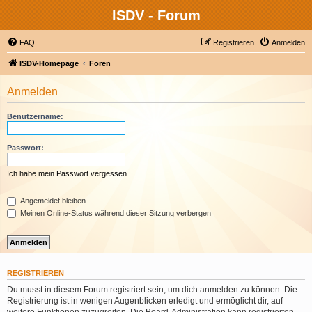
ISDV - Forum
FAQ
Registrieren
Anmelden
ISDV-Homepage
Foren
Anmelden
Benutzername:
Passwort:
Ich habe mein Passwort vergessen
Angemeldet bleiben
Meinen Online-Status während dieser Sitzung verbergen
REGISTRIEREN
Du musst in diesem Forum registriert sein, um dich anmelden zu können. Die
Registrierung ist in wenigen Augenblicken erledigt und ermöglicht dir, auf
weitere Funktionen zuzugreifen. Die Board-Administration kann registrierten