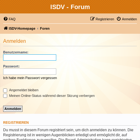
ISDV - Forum
FAQ
Registrieren
Anmelden
ISDV-Homepage
Foren
Anmelden
Benutzername:
Passwort:
Ich habe mein Passwort vergessen
Angemeldet bleiben
Meinen Online-Status während dieser Sitzung verbergen
REGISTRIEREN
Du musst in diesem Forum registriert sein, um dich anmelden zu können. Die
Registrierung ist in wenigen Augenblicken erledigt und ermöglicht dir, auf
weitere Funktionen zuzugreifen. Die Board-Administration kann registrierten