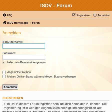
ISDV - Forum
FAQ
Registrieren
Anmelden
ISDV-Homepage
Foren
Anmelden
Benutzername:
Passwort:
Ich habe mein Passwort vergessen
Angemeldet bleiben
Meinen Online-Status während dieser Sitzung verbergen
REGISTRIEREN
Du musst in diesem Forum registriert sein, um dich anmelden zu können. Die
Registrierung ist in wenigen Augenblicken erledigt und ermöglicht dir, auf
weitere Funktionen zuzugreifen. Die Board-Administration kann registrierten