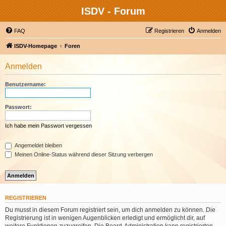
ISDV - Forum
FAQ
Registrieren
Anmelden
ISDV-Homepage
Foren
Anmelden
Benutzername:
Passwort:
Ich habe mein Passwort vergessen
Angemeldet bleiben
Meinen Online-Status während dieser Sitzung verbergen
REGISTRIEREN
Du musst in diesem Forum registriert sein, um dich anmelden zu können. Die
Registrierung ist in wenigen Augenblicken erledigt und ermöglicht dir, auf
weitere Funktionen zuzugreifen. Die Board-Administration kann registrierten