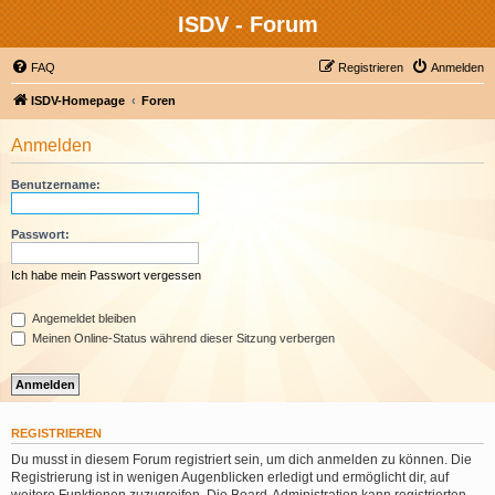
ISDV - Forum
FAQ
Registrieren
Anmelden
ISDV-Homepage
Foren
Anmelden
Benutzername:
Passwort:
Ich habe mein Passwort vergessen
Angemeldet bleiben
Meinen Online-Status während dieser Sitzung verbergen
REGISTRIEREN
Du musst in diesem Forum registriert sein, um dich anmelden zu können. Die
Registrierung ist in wenigen Augenblicken erledigt und ermöglicht dir, auf
weitere Funktionen zuzugreifen. Die Board-Administration kann registrierten