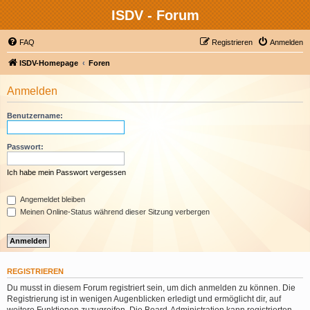
ISDV - Forum
FAQ
Registrieren
Anmelden
ISDV-Homepage
Foren
Anmelden
Benutzername:
Passwort:
Ich habe mein Passwort vergessen
Angemeldet bleiben
Meinen Online-Status während dieser Sitzung verbergen
REGISTRIEREN
Du musst in diesem Forum registriert sein, um dich anmelden zu können. Die
Registrierung ist in wenigen Augenblicken erledigt und ermöglicht dir, auf
weitere Funktionen zuzugreifen. Die Board-Administration kann registrierten