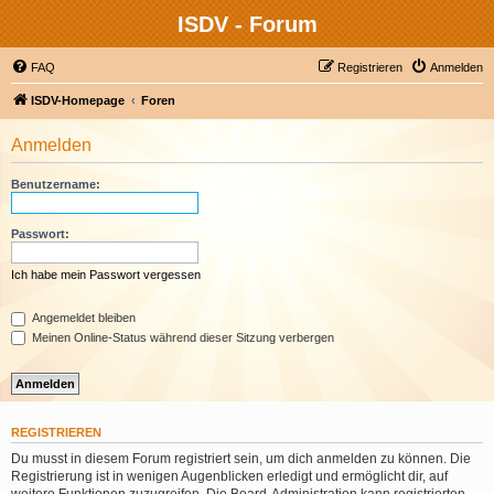
ISDV - Forum
FAQ
Registrieren
Anmelden
ISDV-Homepage
Foren
Anmelden
Benutzername:
Passwort:
Ich habe mein Passwort vergessen
Angemeldet bleiben
Meinen Online-Status während dieser Sitzung verbergen
REGISTRIEREN
Du musst in diesem Forum registriert sein, um dich anmelden zu können. Die
Registrierung ist in wenigen Augenblicken erledigt und ermöglicht dir, auf
weitere Funktionen zuzugreifen. Die Board-Administration kann registrierten