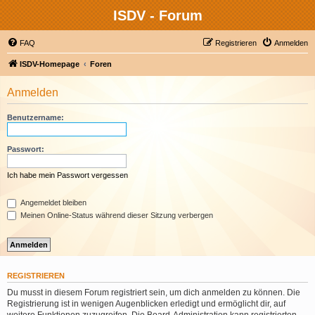
ISDV - Forum
FAQ
Registrieren
Anmelden
ISDV-Homepage
Foren
Anmelden
Benutzername:
Passwort:
Ich habe mein Passwort vergessen
Angemeldet bleiben
Meinen Online-Status während dieser Sitzung verbergen
REGISTRIEREN
Du musst in diesem Forum registriert sein, um dich anmelden zu können. Die
Registrierung ist in wenigen Augenblicken erledigt und ermöglicht dir, auf
weitere Funktionen zuzugreifen. Die Board-Administration kann registrierten