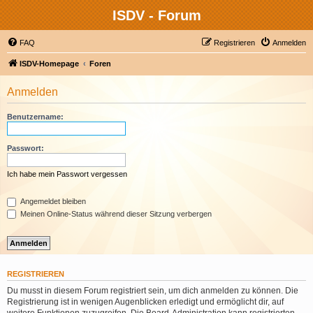
ISDV - Forum
FAQ
Registrieren
Anmelden
ISDV-Homepage
Foren
Anmelden
Benutzername:
Passwort:
Ich habe mein Passwort vergessen
Angemeldet bleiben
Meinen Online-Status während dieser Sitzung verbergen
REGISTRIEREN
Du musst in diesem Forum registriert sein, um dich anmelden zu können. Die
Registrierung ist in wenigen Augenblicken erledigt und ermöglicht dir, auf
weitere Funktionen zuzugreifen. Die Board-Administration kann registrierten