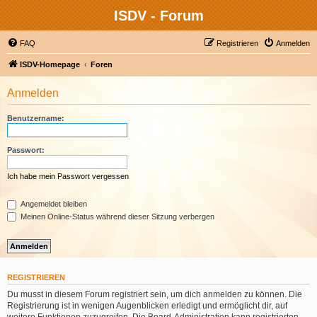
ISDV - Forum
FAQ
Registrieren
Anmelden
ISDV-Homepage
Foren
Anmelden
Benutzername:
Passwort:
Ich habe mein Passwort vergessen
Angemeldet bleiben
Meinen Online-Status während dieser Sitzung verbergen
REGISTRIEREN
Du musst in diesem Forum registriert sein, um dich anmelden zu können. Die
Registrierung ist in wenigen Augenblicken erledigt und ermöglicht dir, auf
weitere Funktionen zuzugreifen. Die Board-Administration kann registrierten